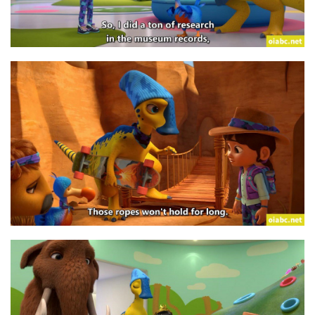
登录
注册
荐
热
门
专
题
精
选
教
材
赞
助
本