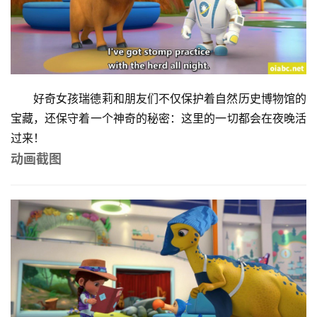
英
文
资
好奇女孩瑞德莉和朋友们不仅保护着自然历史博物馆的
源
宝藏，还保守着一个神奇的秘密：这里的一切都会在夜晚活
过来！
动画截图
中
文
动
画
动
画
推