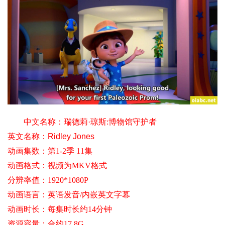
中文名称：
瑞德莉·琼斯:博物馆守护者
英文名称：
Ridley Jones
动画集数：第1-2季 11集
动画格式：视频为MKV格式
分辨率值
：1920*1080P
动画语言：英语发音/内嵌英文字幕
动画时长：每集时长约14分钟
资源容量：合约17.8G