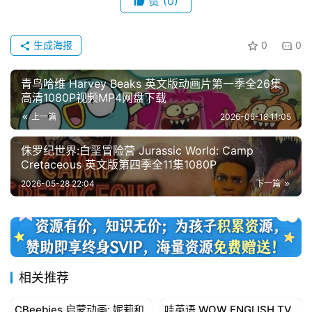
赞
(0)
生成海报
0
0
青鸟哈维 Harvey Beaks 英文版动画片第一季全26集
高清1080P视频MP4网盘下载
上一篇
2026-05-18 11:05
侏罗纪世界:白垩冒险营 Jurassic World: Camp
Cretaceous 英文版第四季全11集1080P
2026-05-28 22:04
下一篇
相关推荐
CBeebies 启蒙动画: 妮莉和
哇英语 WOW ENGLISH TV
3-6岁动画
3-6岁动画