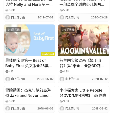
诺拉 Nelly and Nora 第一季
一部风靡全球的少儿趣味英
52集 (英文字幕)/ 百度网盘
语动画视频【官方订阅版
3.6K
5.7K
357集】2020.03.27
向上的小雨
2018-07-08
向上的小雨
2020-03-28
3-6岁动画
3-6岁动画
最棒的宝贝第一 Best of
芬兰国宝级动画《姆明山
Baby First 英文版全26集英
谷》第1季全：全新3D制
语中字高清1080P视频MP4
作，好莱坞顶级电影团队倾
417
4.2K
下载
力打造
向上的小雨
2026-05-07
向上的小雨
2020-07-12
冒险动画：杰克与梦幻岛海
小小探索家 Little People
3-6岁动画
3-6岁动画
盗 Jake and Never Land
(4DVD/MP4格式) 百度网盘
Pirates 1-4季全87集+特别
3.6K
3.0K
季2集
向上的小雨
2018-06-03
向上的小雨
2018-08-12