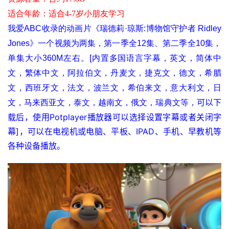
适合年龄
：适合4-7岁小朋友学习
我爱ABC收录的动画片《瑞德莉·琼斯:博物馆守护者 Ridley 
Jones》一个视频为两集，第一季全12集、第二季全10集，
单集大小360M左右。[
内置多国语言字幕，英文，简体中
文，繁体中文，阿拉伯文，丹麦文，捷克文，德文，希腊
文，西班牙文，法文，波兰文，希伯来文，意大利文，日
可以下
文，马来西亚文，泰文，越南文，俄文，瑞典文等，
载后，使用Potplayer播放器可以选择设置字幕或者关闭字
幕]，可以在电视机或电脑、平板、IPAD、手机、早教机等
各种设备播放。
首
页