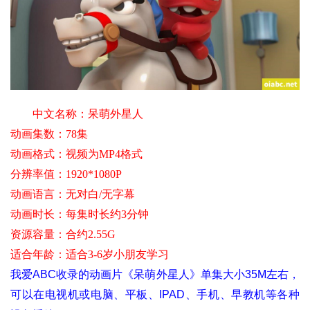
中文名称：
呆萌外星人
动画集数：78集
动画格式：视频为MP4格式
分辨率值
：1920*1080P
动画语言：无对白/无字幕
动画时长：每集时长约3分钟
资源容量：合约2.55G
适合年龄
：适合3-6岁小朋友学习
我爱ABC收录的动画片《呆萌外星人》单集大小35M左右，
可以在电视机或电脑、平板、IPAD、手机、早教机等各种