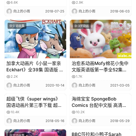
Lisa 国语版 全51集 高清
6.6K
2.9K
MP4下载
向上的小雨
2018-07-25
向上的小雨
2018-06-03
中文动画集
0-3岁动画
加拿大动画片《小鼠一家亲
治愈系动画Mofy棉花小兔中
Eckhart》全39集 国语版 高
文版英语版第一季全52集中
清/MP4/1.87G 百度网盘下
英文字幕 百度云网盘免费下
2.2K
1.7K
载
载
向上的小雨
2020-10-14
向上的小雨
2021-03-05
超级飞侠《super wings》
海绵宝宝 SpongeBob
中文动画集
中文动画集
国语动画片第三季下载 超清
Comics 台配中文版 高清
1080P 中文字幕
120集 百度网盘下载
10.4K
10.2K
向上的小雨
2018-05-16
向上的小雨
2018-05-29
BBC莎拉和小鸭子Sarah
中文动画集
3-6岁动画