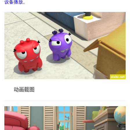
设备播放。
动画截图
首
页
英
文