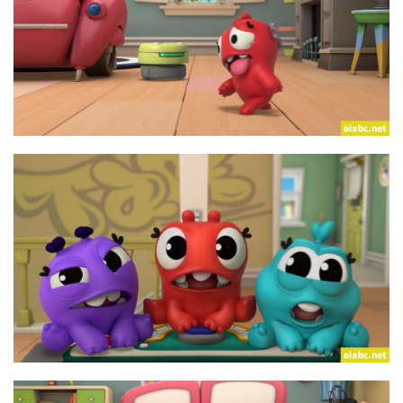
资
源
中
文
动
画
动
画
推
登录
注册
荐
热
门