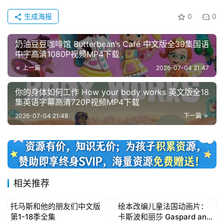
生成海报
0
0
奶油豆豆咖啡馆 Butterbean’s Café 中文版全39集国语
中字高清1080P视频MP4下载
上一篇
2026-07-04 21:47
你的身体如何工作 How your body works 英文版全18
集英语字幕高清720P视频MP4下载
2026-07-04 21:48
下一篇
相关推荐
托马斯和他的朋友们中文版
绘本改编儿童法国动画片：
中文动画集
中文动画集
第1-18季全集
卡斯波和丽莎 Gaspard and