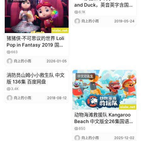
and Duck，英音英字含国语
版全网最全最清晰版本，1-3
6.1K
季全， 超清1280*720P
向上的小雨
2019-05-24
猪猪侠·不可思议的世界 Loli
Pop in Fantasy 2019 国语
高清800P视频MP4网盘下
663
载
向上的小雨
2026-01-05
消防员山姆小小救生队 中文
中文动画集
中文动画集
版 136集 百度网盘
3.4K
向上的小雨
2018-08-12
动物海滩救援队 Kangaroo
Beach 中文版全26集国语中
字高清1080P视频网盘下载
850
向上的小雨
2025-12-02