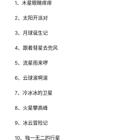
1、木星眼睛痒痒
2、太阳开派对
3、月球诞生记
4、跟着彗星去兜风
5、流星雨来啰
6、云球滚啊滚
7、冷冰冰的卫星
8、火星攀高峰
9、冰云冒险记
10、独一无二的行星