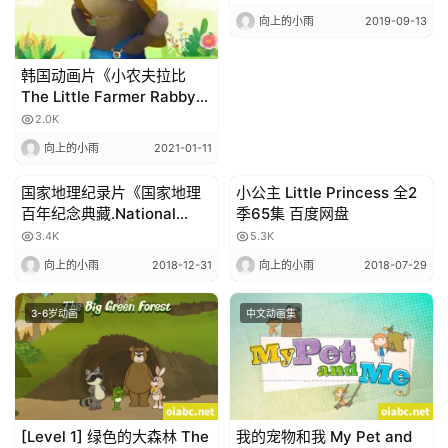
向上的小雨
2019-09-13
韩国动画片《小农夫拉比
The Little Farmer Rabby》
全52集 国语中字 百度网盘免
2.0K
费下载
向上的小雨
2021-01-11
国家地理纪录片《国家地理
小公主 Little Princess 全2
中文动画集
3-6岁动画
百年纪念典藏.National
季65集 百度网盘
Geographic 100
3.4K
5.3K
Years.2004》百度网盘下载
向上的小雨
2018-12-31
向上的小雨
2018-07-29
3-6岁动画
中文动画集
[Level 1] 绿色的大森林 The
我的宠物和我 My Pet and