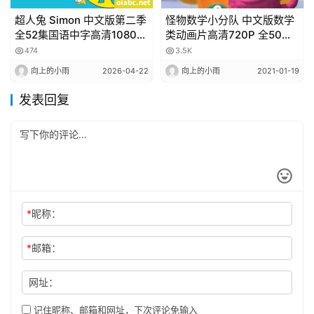
超人兔 Simon 中文版第二季
怪物数学小分队 中文版数学
全52集国语中字高清1080P
类动画片高清720P 全50集
视频MP4网盘下载
下载 Math Squad 百度网盘
474
3.5K
下载
向上的小雨
2026-04-22
向上的小雨
2021-01-19
发表回复
*
昵称：
*
邮箱：
网址：
记住昵称、邮箱和网址，下次评论免输入