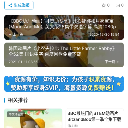
生成海报
0
0
【BBC幼儿动画】【赞助专享】开心娜娜和月亮宝宝
(Moon And Me）英文版25集带双语字幕 高清1080p
上一篇
2020-12-30 19:54
韩国动画片《小农夫拉比 The Little Farmer Rabby》
全52集 国语中字 百度网盘免费下载
2021-01-11 08:56
下一篇
相关推荐
BBC最热门的STEM动画片
中文动画集
3-6岁动画
BitzandBob第一季全集下载
4.5K