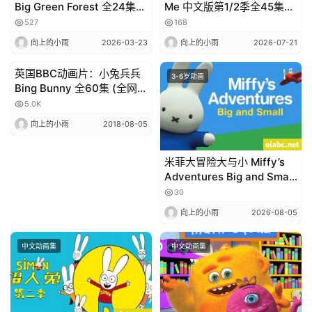
Big Green Forest 全24集
Me 中文版第1/2季全45集国
视频720P/单词表/绘本/音频
语中字高清1080P视频MP4
527
168
下载
下载
向上的小雨
2026-03-23
向上的小雨
2026-07-21
英国BBC动画片：小兔兵兵
3-6岁动画
3-6岁动画
Bing Bunny 全60集 (全网首
发、高清mp4+字幕+MP3文
5.0K
件) / 百度网盘
向上的小雨
2018-08-05
米菲大冒险大与小 Miffy’s
Adventures Big and Small
英文版全52集英语中字高清
30
1080P
向上的小雨
2026-08-05
中文动画集
中文动画集