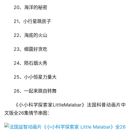
英
20、海洋的秘密
文
资
21、小行星跳房子
源
22、海底的火山
中
23、细菌好贪吃
文
动
24、陨石烟火秀
画
25、小小恒星力量大
动
26、一起来跳自转舞
画
推
《小小科学探索家LittleMalabar》法国科普动画片中
登录
注册
荐
文版全26集情节串图：