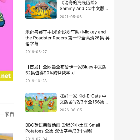
《瑞奇的海底历险》
Sammy And Co中文版第
一季全52集国语中字百度
2021-05-06
网盘下载
米奇与赛车手(米奇妙妙车队) Mickey and
the Roadster Racers 第一季全高清26集 英
语字幕
2019-05-27
【首发】全网最全布鲁伊一家Bluey中文版
52集值得90%的爸爸学习
2019-10-28
咪好一家 Kid-E-Cats 中
文版第1/2/3季全156集国
语中字高清1080P视频
2026-08-05
MP4网盘下载
了一家自
BBC英语启蒙动画 爱唱的小土豆 Small
Potatoes 全集 双语字幕/33个视频
2019-07-04