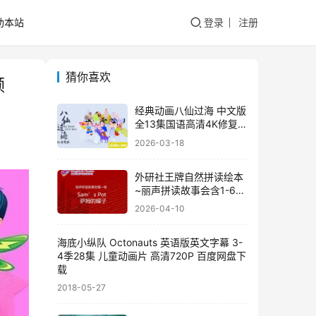
助本站
登录
注册
猜你喜欢
频
经典动画八仙过海 中文版
全13集国语高清4K修复版
视频MP4百度网盘下载
2026-03-18
外研社王牌自然拼读绘本
~丽声拼读故事会含1-6级
绘本+音频+PPT课件
2026-04-10
海底小纵队 Octonauts 英语版英文字幕 3-
4季28集 儿童动画片 高清720P 百度网盘下
载
2018-05-27