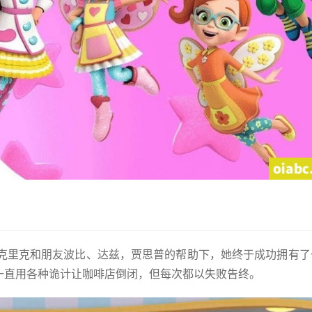
在姐姐克里克和朋友波比、达兹，贾思普的帮助下，她终于成功拥有
一直用各种诡计让咖啡店倒闭，但每次都以失败告终。