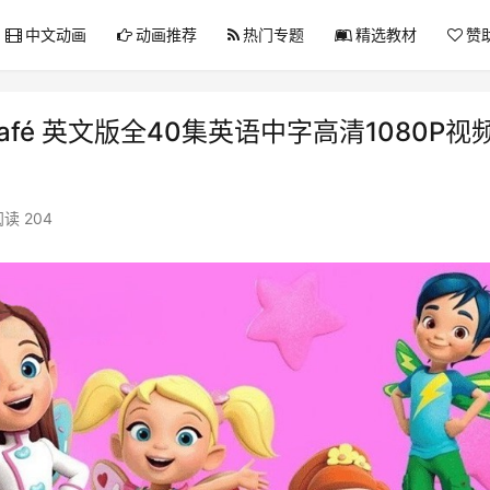
中文动画
动画推荐
热门专题
精选教材
赞
s Café 英文版全40集英语中字高清1080P视
读 204