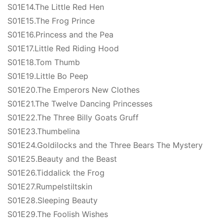
S01E14.The Little Red Hen
S01E15.The Frog Prince
S01E16.Princess and the Pea
S01E17.Little Red Riding Hood
S01E18.Tom Thumb
S01E19.Little Bo Peep
S01E20.The Emperors New Clothes
S01E21.The Twelve Dancing Princesses
S01E22.The Three Billy Goats Gruff
S01E23.Thumbelina
S01E24.Goldilocks and the Three Bears The Mystery
S01E25.Beauty and the Beast
S01E26.Tiddalick the Frog
S01E27.Rumpelstiltskin
S01E28.Sleeping Beauty
S01E29.The Foolish Wishes