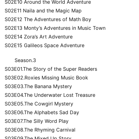
S02E10 Around the World Adventure
本
站
S02E11 Naila and the Magic Map
S02E12 The Adventures of Math Boy
S02E13 Monty’s Adventures in Music Town
S02E14 Zora’s Art Adventure
S02E15 Galileos Space Adventure
Season.3
S03E01.The Story of the Super Readers
S03E02.Roxies Missing Music Book
S03E03.The Banana Mystery
S03E04.The Underwater Lost Treasure
S03E05.The Cowgirl Mystery
S03E06.The Alphabets Sad Day
S03E07.The Silly Word Play
S03E08.The Rhyming Carnival
S03E09.The Mixed Up Story