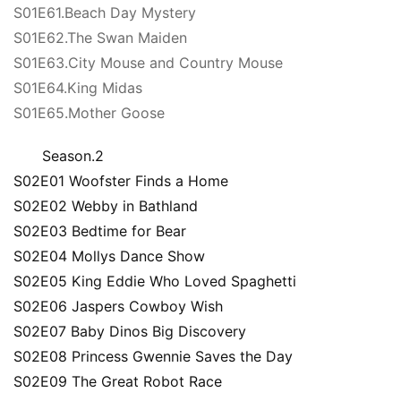
推
S01E61.Beach Day Mystery
登录
注册
荐
S01E62.The Swan Maiden
S01E63.City Mouse and Country Mouse
S01E64.King Midas
热
S01E65.Mother Goose
门
专
Season.2
题
S02E01 Woofster Finds a Home
S02E02 Webby in Bathland
精
S02E03 Bedtime for Bear
选
S02E04 Mollys Dance Show
教
S02E05 King Eddie Who Loved Spaghetti
材
S02E06 Jaspers Cowboy Wish
S02E07 Baby Dinos Big Discovery
S02E08 Princess Gwennie Saves the Day
赞
S02E09 The Great Robot Race
助