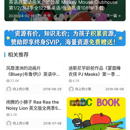
英语启蒙动画米奇妙妙屋 Mickey Mouse Clubhouse
第1/2/3/4季全122集英语/俄语高清1080P下载
2026-04-02 16:07
下一篇
相关推荐
风靡澳洲的动画片
迪斯尼学龄前作品《蒙面睡
3-6岁动画
3-6岁动画
《Bluey(布鲁伊)》英语中字
衣侠 PJ Masks》第一季 第
1080p版本，第一季共52集
二季完整版 免费下载
22.6K
4.2K
向上的小雨
2019-08-29
向上的小雨
2019-06-06
闹腾的小狮子 Raa Raa the
3-6岁动画
3-6岁动画
Noisy Lion 英文版全两季52
集
3.3K
向上的小雨
2018-07-08