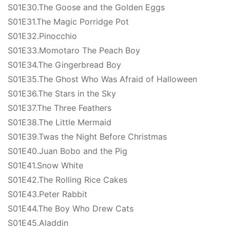
S01E30.The Goose and the Golden Eggs
S01E31.The Magic Porridge Pot
S01E32.Pinocchio
S01E33.Momotaro The Peach Boy
S01E34.The Gingerbread Boy
S01E35.The Ghost Who Was Afraid of Halloween
S01E36.The Stars in the Sky
S01E37.The Three Feathers
S01E38.The Little Mermaid
S01E39.Twas the Night Before Christmas
S01E40.Juan Bobo and the Pig
S01E41.Snow White
S01E42.The Rolling Rice Cakes
S01E43.Peter Rabbit
S01E44.The Boy Who Drew Cats
S01E45.Aladdin
首