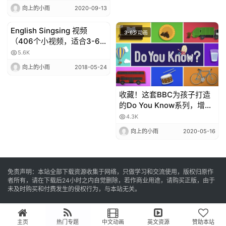
语版39集
向上的小雨
2020-09-13
English Singsing 视频
3-6岁动画
3-6岁动画
（406个小视频，适合3-6
岁）英文发音 英文字幕 百度
5.6K
网盘下载
向上的小雨
2018-05-24
收藏！这套BBC为孩子打造
的Do You Know系列，增加
学生的知识面，了解大千世
4.3K
界的原理
向上的小雨
2020-05-16
免责声明：本站全部下载资源收集于网络，只做学习和交流使用，版权归原作
者所有，请在下载后24小时之内自觉删除，若作商业用途，请购买正版，由于
未及时购买和付费发生的侵权行为，与本站无关。
主页
热门专题
中文动画
英文资源
赞助本站