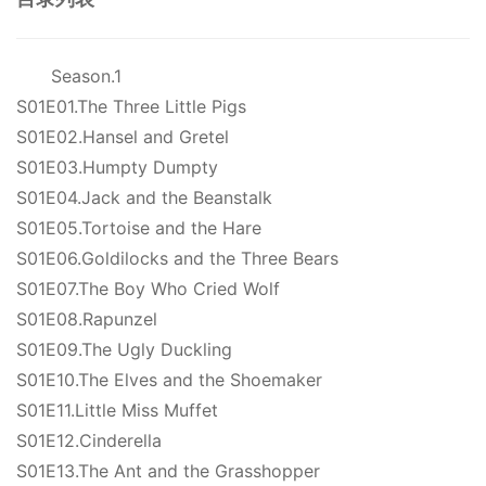
Season.1
S01E01.The Three Little Pigs
S01E02.Hansel and Gretel
S01E03.Humpty Dumpty
S01E04.Jack and the Beanstalk
S01E05.Tortoise and the Hare
S01E06.Goldilocks and the Three Bears
S01E07.The Boy Who Cried Wolf
S01E08.Rapunzel
S01E09.The Ugly Duckling
S01E10.The Elves and the Shoemaker
S01E11.Little Miss Muffet
S01E12.Cinderella
S01E13.The Ant and the Grasshopper