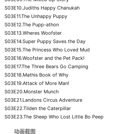
S03E10.Judiths Happy Chanukah
S03E11.The Unhappy Puppy
S03E12.The Pupp-athon
S03E13.Wheres Woofster
S03E14.Super Puppy Saves the Day
S03E15.The Princess Who Loved Mud
S03E16.Woofster and the Pet Pack!
S03E17.The Three Bears Go Camping
S03E18.Mathis Book of Why
S03E19.Attack of More Man!
S03E20.Monster Munch
S03E21.Landons Circus Adventure
S03E22.Tilden the Caterpillar
S03E23.The Sheep Who Lost Little Bo Peep
动画截图