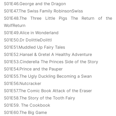
S01E46.George and the Dragon
页
S01E47.The Swiss Family RobinsonSwiss
S01E48.The Three Little Pigs The Return of the 
WolfReturn
英
文
S01E49.Alice in Wonderland
资
S01E50.Dr DolittleDolittl
源
S01E51.Muddled Up Fairy Tales
S01E52.Hansel & Gretel A Healthy Adventure
S01E53.Cinderella The Princes Side of the Story
中
S01E54.Prince and the Pauper
文
S01E55.The Ugly Duckling Becoming a Swan
动
S01E56.Nutcracker
画
S01E57.The Comic Book Attack of the Eraser
S01E58.The Story of the Tooth Fairy
动
S01E59. The Cookbook
画
S01E60.The Big Game