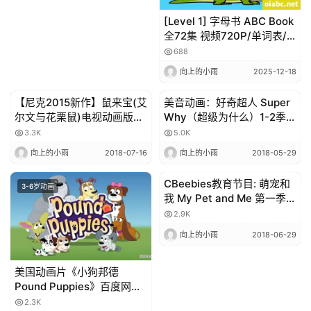
[Level 1] 字母书 ABC Book
全72集 视频720P/单词表/
绘本/音频百度下载
688
向上的小雨
2025-12-18
【尼克2015新作】鼠来宝(艾
美音动画：好奇超人 Super
3-6岁动画
3-6岁动画
尔文与花栗鼠)电视动画版和
Why（超级为什么）1-2季全
剧场版 ALVINNN and The
80集 mp4 附MP3音频 百度
3.3K
5.0K
Chipmunks 英文字幕 高清
网盘下载
向上的小雨
2018-07-16
向上的小雨
2018-05-29
720P
CBeebies教育节目: 萌宠和
3-6岁动画
3-6岁动画
我 My Pet and Me 第一季全
26集 高清720P 带字幕
2.9K
向上的小雨
2018-06-29
美国动画片《小狗邦德
Pound Puppies》百度网盘
全2季39集 国语版39集+英
2.3K