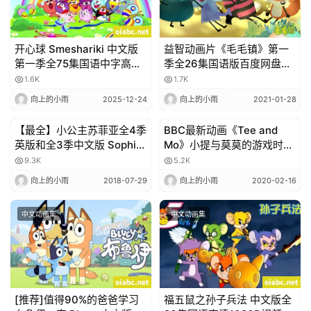
开心球 Smeshariki 中文版
益智动画片《毛毛镇》第一
第一季全75集国语中字高清
季全26集国语版百度网盘免
720P视频MP4网盘下载
费下载
1.6K
1.7K
向上的小雨
2025-12-24
向上的小雨
2021-01-28
【最全】小公主苏菲亚全4季
BBC最新动画《Tee and
3-6岁动画
3-6岁动画
英版和全3季中文版 Sophia
Mo》小提与莫莫的游戏时间,
the First 1~4季合辑 剧场版
中文版及英文版，一起重温
9.3K
5.2K
那些温暖的亲子时光！
向上的小雨
2018-07-29
向上的小雨
2020-02-16
中文动画集
中文动画集
[推荐]值得90%的爸爸学习
福五鼠之孙子兵法 中文版全