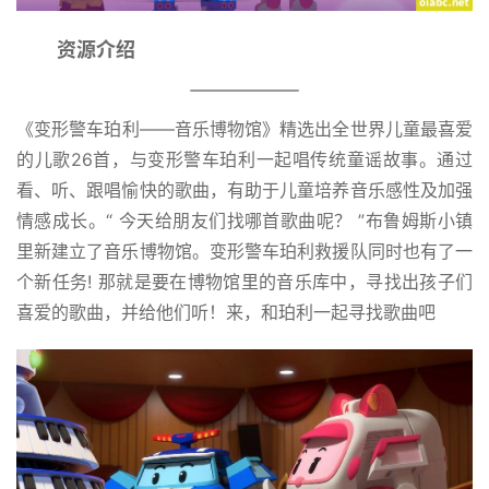
资源介绍
《变形警车珀利——音乐博物馆》精选出全世界儿童最喜爱
的儿歌26首，与变形警车珀利一起唱传统童谣故事。通过
看、听、跟唱愉快的歌曲，有助于儿童培养音乐感性及加强
情感成长。“ 今天给朋友们找哪首歌曲呢？ ”布鲁姆斯小镇
里新建立了音乐博物馆。变形警车珀利救援队同时也有了一
个新任务! 那就是要在博物馆里的音乐库中，寻找出孩子们
喜爱的歌曲，并给他们听！来，和珀利一起寻找歌曲吧