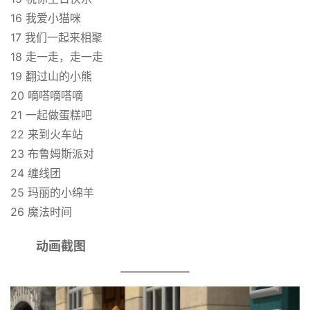
首
16 我爱小猫咪
页
17 我们一起来相聚
18 走一走，走一走
19 翻过山的小熊
英
20 嘀嗒嘀嗒嘀
文
21 一起做蛋糕吧
资
源
22 来到火车站
23 布鲁姆斯派对
24 缠线团
中
25 玛丽的小绵羊
文
26 魔法时间
动
画
动画截图
动
画