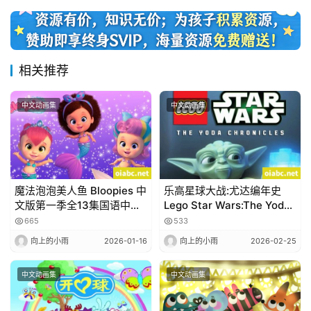
相关推荐
中文动画集
中文动画集
魔法泡泡美人鱼 Bloopies 中
乐高星球大战:尤达编年史
文版第一季全13集国语中字
Lego Star Wars:The Yoda
高清1080P视频MP4下载
Chronicles 中文版全6集高
665
533
清1080P
向上的小雨
2026-01-16
向上的小雨
2026-02-25
中文动画集
中文动画集