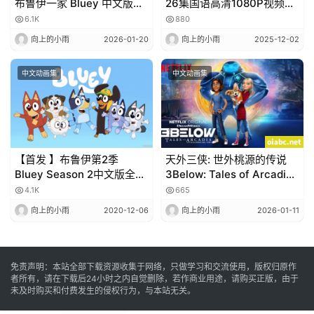
布鲁伊一家 Bluey 中文版动
26集国语高清1080P视频
画片第1/2季全104集网盘下
MP4网盘下载
6.1K
880
载
向上的小雨
2026-01-20
向上的小雨
2025-12-02
中文动画集
中文动画集
【首发 】布鲁伊第2季
天外三侠: 世外桃源的传说
Bluey Season 2中文版全26
3Below: Tales of Arcadia
集百度网盘免费下载
中文版第1/2季全26集高清
4.1K
665
1080P
向上的小雨
2020-12-06
向上的小雨
2026-01-11
免责声明：本站全部下载资源收集于网络，只做学习和交流使用，版权归原作
者所有，请在下载后24小时之内自觉删除，若作商业用途，请购买正版，由于
未及时购买和付费发生的侵权行为，与本站无关。