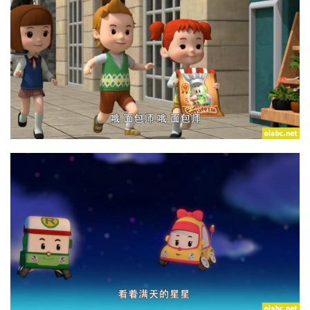
推
登录
注册
荐
热
门
专
题
精
选
教
材
赞