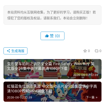
本站资料均从互联网收集，为了更好的学习，请购买正版！若
侵犯了您的版权及权益，请联系我们，本站会立刻删除！
赞
(0)
生成海报
0
0
变形警车珀利之消防安全篇 Fire Safety With Roy 英
文版全26集中英字幕高清1080P下载
上一篇
2026-06-02 22:39
虹猫蓝兔仗剑走天涯 中文版动画片全108集国语中字高
清1080P视频MP4网盘下载
2026-06-02 22:39
下一篇