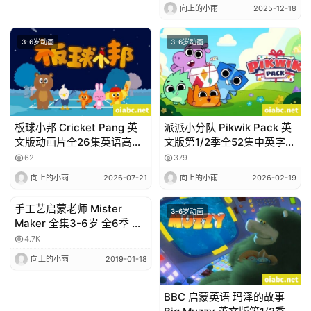
向上的小雨
2025-12-18
赞
助
3-6岁动画
3-6岁动画
本
站
板球小邦 Cricket Pang 英
派派小分队 Pikwik Pack 英
文版动画片全26集英语高清
文版第1/2季全52集中英字幕
1080P视频MP4网盘下载
高清1080P视频MP4网盘下
62
379
载
向上的小雨
2026-07-21
向上的小雨
2026-02-19
手工艺启蒙老师 Mister
3-6岁动画
3-6岁动画
Maker 全集3-6岁 全6季 有
字幕
4.7K
向上的小雨
2019-01-18
BBC 启蒙英语 玛泽的故事