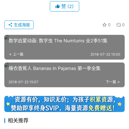
赞
(2)
首
生成海报
0
0
页
数学启蒙动画: 数字虫 The Numtums 全2季51集
英
上一篇
2018-07-22 15:00
文
资
睡衣香蕉人 Bananas In Pajamas 第一季全集
源
2018-07-22 15:07
下一篇
中
文
动
画
相关推荐