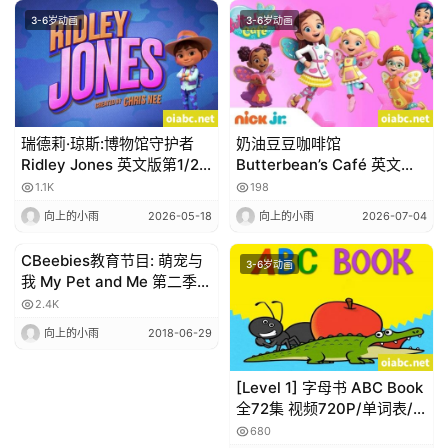
动
3-6岁动画
3-6岁动画
画
推
登录
注册
荐
瑞德莉·琼斯:博物馆守护者
奶油豆豆咖啡馆
Ridley Jones 英文版第1/2
Butterbean’s Café 英文版
热
季全22集英语字幕高清
全40集英语中字高清1080P
1.1K
198
门
1080P下载
视频MP4下载
向上的小雨
2026-05-18
向上的小雨
2026-07-04
专
题
CBeebies教育节目: 萌宠与
3-6岁动画
3-6岁动画
我 My Pet and Me 第二季全
20集 高清720P 带字幕
2.4K
精
向上的小雨
2018-06-29
选
教
[Level 1] 字母书 ABC Book
材
全72集 视频720P/单词表/
绘本/音频百度下载
680