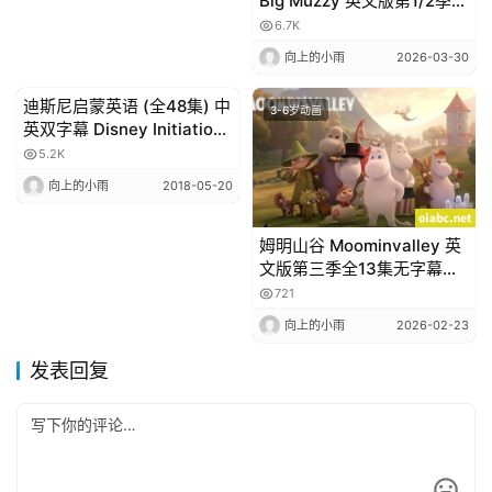
Big Muzzy 英文版第1/2季全
12集+词汇28集+音频+台词
6.7K
+闪卡+练习册
向上的小雨
2026-03-30
迪斯尼启蒙英语 (全48集) 中
3-6岁动画
3-6岁动画
英双字幕 Disney Initiation
English 儿童英文动画片下载
5.2K
向上的小雨
2018-05-20
姆明山谷 Moominvalley 英
文版第三季全13集无字幕高
清1080P视频MP4网盘下载
721
向上的小雨
2026-02-23
发表回复