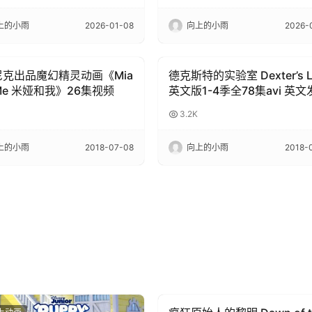
上的小雨
2026-01-08
向上的小雨
2026-
克出品魔幻精灵动画《Mia
德克斯特的实验室 Dexter’s L
上动画
6岁以上动画
 Me 米娅和我》26集视频
英文版1-4季全78集avi 英
无字幕 百度网盘下载
3.2K
上的小雨
2018-07-08
向上的小雨
2018-