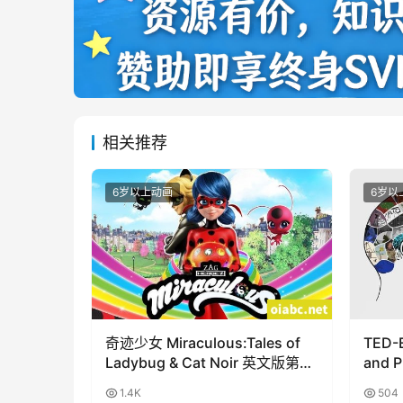
相关推荐
6岁以上动画
6岁以
奇迹少女 Miraculous:Tales of
TED-E
Ladybug & Cat Noir 英文版第4
and 
季全26集高清1080P
108
1.4K
504