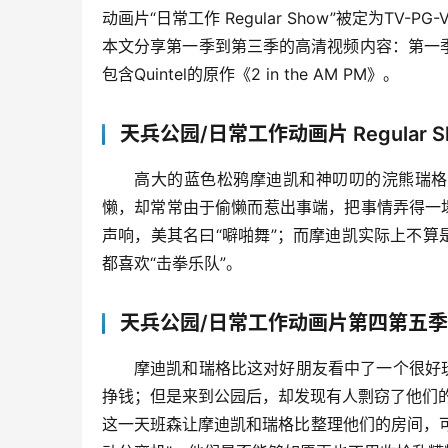
动画片“日常工作 Regular Show”被定为T
本文分享第一季到第三季的高清视频内容：第一季
包含Quintel的原作《2 in the AM PM》。
天兵公园/日常工作动画片 Regular S
高大的蓝色松鸦摩迪凯和神叨叨的浣熊瑞格
懒，却常常由于偷懒而惹出事端，把事情弄得一
声响，美其名曰“噼啪舞”；而摩迪凯实际上不
都喜欢“击拳乐队”。
天兵公园/日常工作动画片第四第五季 Regul
摩迪凯和瑞格比这对好朋友看中了一个很好
挣钱；但是来到公园后，却发现有人剽窃了他们
这一天班森让摩迪凯和瑞格比整理他们的房间，