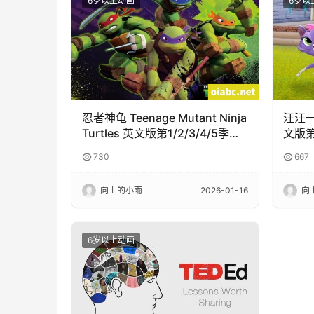
6岁以上动画
6岁以
忍者神龟 Teenage Mutant Ninja
汪汪一对
Turtles 英文版第1/2/3/4/5季全
文版第
124集高清720P视频MP4
清10
730
667
向上的小雨
2026-01-16
向
6岁以上动画