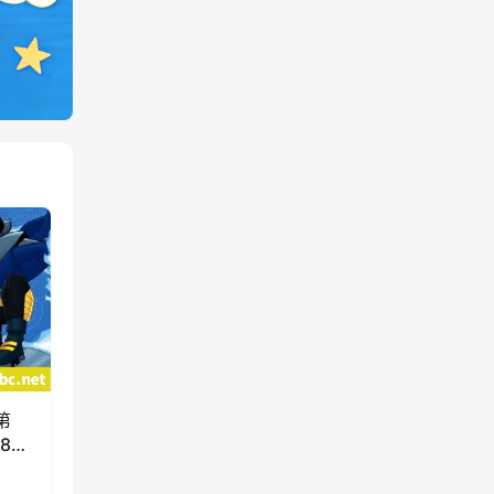
第
80P