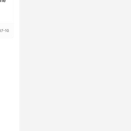
he
07-10