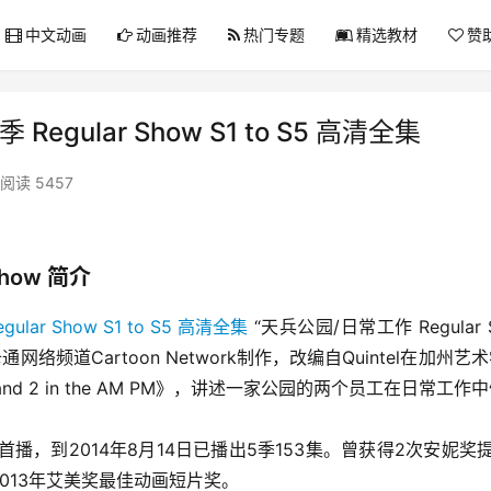
中文动画
动画推荐
热门专题
精选教材
赞
ular Show S1 to S5 高清全集
阅读 5457
how 简介
 “天兵公园/日常工作 Regular 
卡通网络频道Cartoon Network制作，改编自Quintel在加州艺
land and 2 in the AM PM》，讲述一家公园的两个员工在日常工
ork首播，到2014年8月14日已播出5季153集。曾获得2次安妮奖
摘取2013年艾美奖最佳动画短片奖。