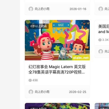
向上的小雨
2026-01-16
向
美国尼
6岁以上动画
6岁以
and
3.3K
向
幻灯故事会 Magic Latern 英文版
全78集英语字幕高清720P视频
MP4网盘下载
496
向上的小雨
2026-02-25