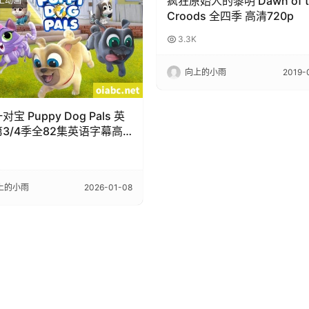
疯狂原始人的黎明 Dawn of t
上动画
6岁以上动画
Croods 全四季 高清720p
3.3K
向上的小雨
2019-
宝 Puppy Dog Pals 英
3/4季全82集英语字幕高
80P视频MKV下载
上的小雨
2026-01-08