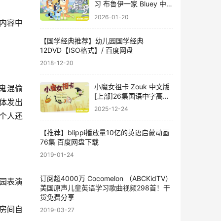
习 布鲁伊一家 Bluey 中文
版动画片第1/2季全104集
2026-01-20
集内容中
网盘下载
【国学经典推荐】幼儿园国学经典
12DVD【ISO格式】/ 百度网盘
2018-12-20
小魔女祖卡 Zouk 中文版
鬼混偷
[上部]26集国语中字高清
体发出
1080P视频MP4网盘下载
2025-12-24
个人还
【推荐】blippi播放量10亿的英语启蒙动画
76集 百度网盘下载
2019-01-24
订阅超4000万 Cocomelon （ABCKidTV）
园表演
美国原声儿童英语学习歌曲视频298首！干
货免费分享
房间自
2019-03-27