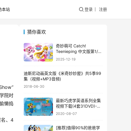
助本站
登录
注册
猜你喜欢
奇妙萌可 Catch!
Teenieping 中文版第1/2
季全52集国语中字高清
2025-12-19
1080P视频MP4网盘下载
迪斯尼动画英文版《米奇妙妙屋》共5季99
集（视频+MP3音频)
2018-06-30
Show”
术学院时
最新巧虎学英语系列全集
作中偷懒捣
视频下载(4套31DVD)-巧
虎学英语全集abc/启蒙英
2020-08-07
语/Let’s Go！English
提名、4
[推荐]值得90%的爸爸学