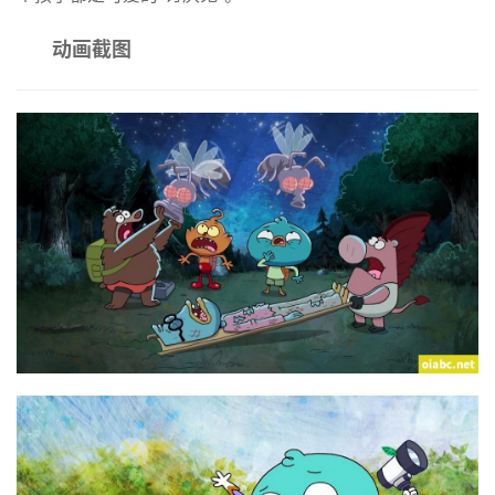
动画截图
首
页
英
文
资
源
中
文