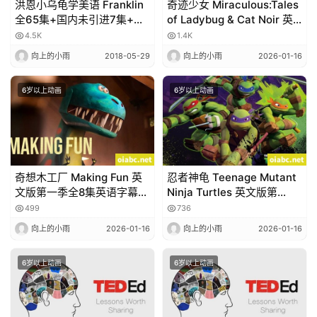
洪恩小乌龟学美语 Franklin
奇迹少女 Miraculous:Tales
全65集+国内未引进7集+文
of Ladybug & Cat Noir 英
本+MP3，多数有英文字幕
文版第4季全26集高清
4.5K
1.4K
1080P
向上的小雨
2018-05-29
向上的小雨
2026-01-16
6岁以上动画
6岁以上动画
奇想木工厂 Making Fun 英
忍者神龟 Teenage Mutant
文版第一季全8集英语字幕高
Ninja Turtles 英文版第
清1080P视频MKV网盘下载
1/2/3/4/5季全124集高清
499
736
720P视频MP4
向上的小雨
2026-01-16
向上的小雨
2026-01-16
6岁以上动画
6岁以上动画