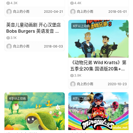
Better》第一季25集全含字
字幕
4.3K
4.4K
幕
向上的小雨
2020-04-21
向上的小雨
2018-05-01
英音儿童动画剧 开心汉堡店
6岁以上动画
6岁以上动画
Bobs Burgers 英语发音 中
英文双字幕 高清 1-6季
3.1K
向上的小雨
2018-06-03
《动物兄弟 Wild Kratts》第
五季全20集 国语版20集+英
语版20集 高清无水印百度网
3.9K
盘免费下载
向上的小雨
2020-10-23
6岁以上动画
6岁以上动画