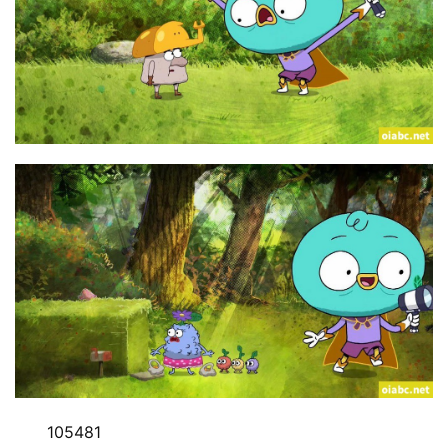
动
画
动
画
推
登录
注册
荐
热
门
专
题
精
105481
选