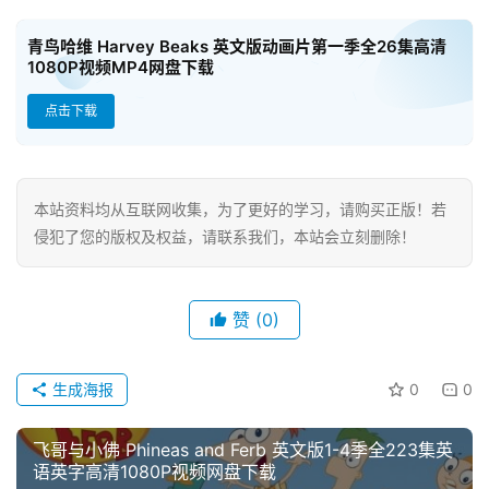
教
材
青鸟哈维 Harvey Beaks 英文版动画片第一季全26集高清
1080P视频MP4网盘下载
点击下载
赞
助
本
站
本站资料均从互联网收集，为了更好的学习，请购买正版！若
侵犯了您的版权及权益，请联系我们，本站会立刻删除！
赞
(0)
生成海报
0
0
飞哥与小佛 Phineas and Ferb 英文版1-4季全223集英
语英字高清1080P视频网盘下载