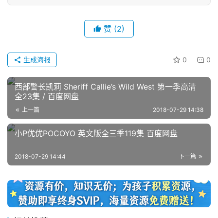
首
赞
(2)
页
生成海报
0
0
英
文
西部警长凯莉 Sheriff Callie’s Wild West 第一季高清
全23集 / 百度网盘
资
源
上一篇
2018-07-29 14:38
小P优优POCOYO 英文版全三季119集 百度网盘
中
2018-07-29 14:44
下一篇
文
动
画