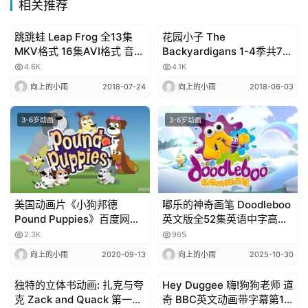
动
相关推荐
画
推
跳跳蛙 Leap Frog 全13集
花园小子 The
3-6岁动画
3-6岁动画
登录
注册
MKV格式 16集AVI格式 音频
Backyardigans 1-4季共78
荐
百度网盘
集全 英文版 视频+MP3音频
4.6K
4.1K
向上的小雨
2018-07-24
向上的小雨
2018-06-03
热
3-6岁动画
3-6岁动画
门
专
题
美国动画片《小狗邦德
嘟乐的神奇画笔 Doodleboo
精
Pound Puppies》百度网盘
英文版全52集英语中字高清
选
全2季39集 国语版39集+英
720P视频MP4百度网盘下载
2.3K
965
教
语版39集
向上的小雨
2020-09-13
向上的小雨
2025-10-30
材
独特的立体书动画: 扎克与夸
Hey Duggee 嗨!狗狗老师 道
3-6岁动画
3-6岁动画
克 Zack and Quack 第一季
奇 BBC英文动画带字幕第1