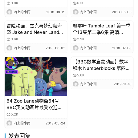
高清(更新中) / 网盘下载
季 52集全 mkv格式 720P
赞
3.0K
6.1K
助
向上的小雨
2018-08-19
向上的小雨
2018-06-03
本
站
冒险动画：杰克与梦幻岛海
飘零叶 Tumble Leaf 第一季
3-6岁动画
3-6岁动画
盗 Jake and Never Land
全13集第二季6集 高清
Pirates 1-4季全87集+特别
720P(2015年安妮奖+艾美
3.6K
2.9K
季2集
奖最佳学龄前动画) / 百度网
向上的小雨
2018-06-03
向上的小雨
2018-07-08
盘
【BBC数学启蒙动画】数字
3-6岁动画
3-6岁动画
积木 Numberblocks 第四季
720p 英文字幕（全30集）
5.6K
百度网盘免费下载
向上的小雨
2019-11-10
64 Zoo Lane动物街64号
BBC英文动画片最受欢迎的
儿童节目全1-4季共104集
5.2K
向上的小雨
2018-05-24
发表回复