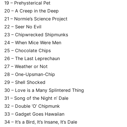
19 – Prehysterical Pet
20 – A Creep in the Deep
21 – Normie’s Science Project
22 – Seer No Evil
23 – Chipwrecked Shipmunks
首
页
24 – When Mice Were Men
25 – Chocolate Chips
26 – The Last Leprechaun
英
27 – Weather or Not
文
28 – One-Upsman-Chip
资
29 – Shell Shocked
源
30 – Love is a Many Splintered Thing
31 – Song of the Night n’ Dale
32 – Double ‘O’ Chipmunk
中
文
33 – Gadget Goes Hawaiian
动
34 – It’s a Bird, It’s Insane, It’s Dale