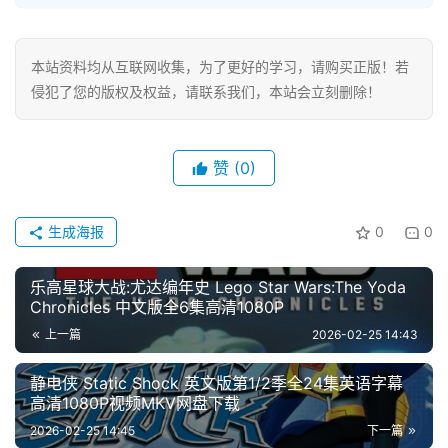
本站资料均从互联网收集，为了更好的学习，请购买正版！若
侵犯了您的版权及权益，请联系我们，本站会立刻删除！
赞
(0)
生成海报
0
0
乐高星球大战:尤达编年史 Lego Star Wars:The Yoda
Chronicles 中文版全6集高清1080P
上一篇
2026-02-25 14:43
静电侠 Static Shock 英文版第1/2季全24集英语字幕
高清1080P视频MKV网盘下载
2026-02-25 14:45
下一篇