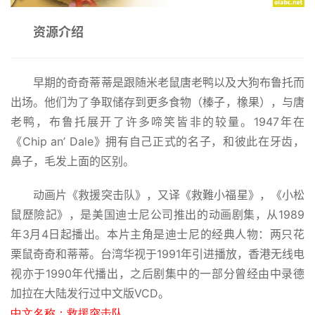
资源介绍
早期的奇奇蒂蒂是跟随米老鼠唐老鸭以及大狗布鲁托而
出场。他们为了争取储存到更多食物（榛子，橡果），与唐
老鸭，布鲁托展开了许多啼笑皆非的较量。1947年在
《Chip an’ Dale》拥有自己正式的名子，和彼此在牙齿，
鼻子，毛发上面的区别。
动画片《救援突击队》，又译《救難小福星》，《小松
鼠歷險記》，是美国迪士尼公司推出的动画剧集，从1989
年3月4日起播出。本片主角是迪士尼的经典人物：两只花
栗鼠奇奇和蒂蒂。台湾华视于1991年引进播放，香港无线电
视亦于1990年代播出，之后剧集中的一部分曾经由中录德
加拉在大陆发行过中文版VCD。
中文名称：
救援突击队