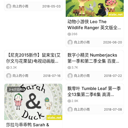
幕 全46集 下载
向上的小雨
2018-05-03
动物小游侠 Leo The
Wildlife Ranger 英文版全
60集英语中字720P视频
266
MP4百度网盘下载
向上的小雨
2026-06-20
【尼克2015新作】鼠来宝(艾
数字小精灵 Numberjacks
3-6岁动画
3-6岁动画
尔文与花栗鼠)电视动画版和
第一季和第二季全集 百度网
剧场版 ALVINNN and The
盘下载
3.3K
3.7K
Chipmunks 英文字幕 高清
向上的小雨
2018-07-16
向上的小雨
2018-07-22
720P
飘零叶 Tumble Leaf 第一季
3-6岁动画
3-6岁动画
全13集第二季6集 高清
720P(2015年安妮奖+艾美
2.9K
奖最佳学龄前动画) / 百度网
向上的小雨
2018-07-08
盘
莎拉与乖乖鸭 Sarah &