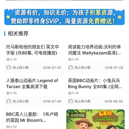
相关推荐
托马斯和他的朋友们 英文中
阅读能力培养动画:沃利的单
3-6岁动画
3-6岁动画
字版 (共80集, 可电视播放)
词魔法 Wallykazam高清(第
一季全集)
4.2K
3.4K
向上的小雨
2018-07-25
向上的小雨
2018-07-29
人猿泰山动画片 Legend of
英国BBC动画片：小兔兵兵
3-6岁动画
3-6岁动画
Tarzan 全集高清下载
Bing Bunny 全60集 (全网首
发、高清mp4+字幕+MP3文
3.9K
5.0K
件) / 百度网盘
向上的小雨
2018-07-09
向上的小雨
2018-08-05
BBC真人儿童剧：《布卢姆
3-6岁动画
3-6岁动画
的菜园 Mr Bloom’s
Nursery》1.2季 外挂英文字
4.0K