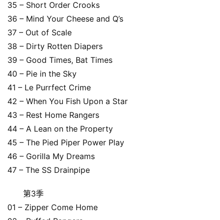
画
35 – Short Order Crooks
36 – Mind Your Cheese and Q’s
37 – Out of Scale
动
38 – Dirty Rotten Diapers
画
39 – Good Times, Bat Times
推
登录
注册
40 – Pie in the Sky
荐
41 – Le Purrfect Crime
42 – When You Fish Upon a Star
热
43 – Rest Home Rangers
门
44 – A Lean on the Property
专
45 – The Pied Piper Power Play
题
46 – Gorilla My Dreams
47 – The SS Drainpipe
精
第3季
选
01 – Zipper Come Home
教