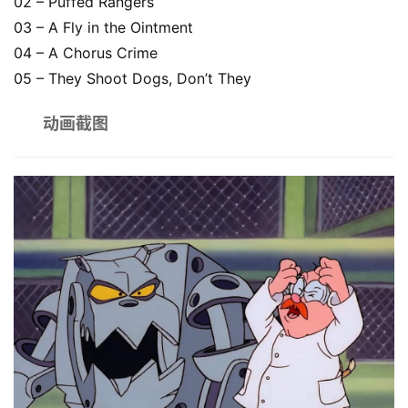
02 – Puffed Rangers
材
03 – A Fly in the Ointment
04 – A Chorus Crime
赞
05 – They Shoot Dogs, Don’t They
助
本
动画截图
站