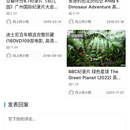
豆瓣评分8.7纪录片《幼儿
安迪的恐龙历险记 Andy’s
动画电影
动画电影
园》广州国际纪录片大会获
Dinosaur Adventure 高清
奖作品
英字 – BBC科普剧
2.2K
4.0K
向上的小雨
2019-03-31
向上的小雨
2019-01-18
迪士尼百年精选完整珍藏
动画电影
动画电影
(16DVD109部电影, 高清双
语)百度网盘
71.4K
向上的小雨
2018-09-06
BBC纪录片 绿色星球 The
Green Planet (2022) 英文
版全5集英语中英字幕4K高
1.2K
清视频MKV
向上的小雨
2025-11-07
发表回复