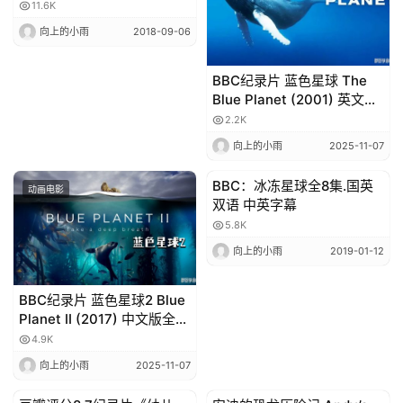
网盘
11.6K
本
向上的小雨
2018-09-06
站
BBC纪录片 蓝色星球 The
Blue Planet (2001) 英文版
全8集中英字幕高清1080P视
2.2K
频MP4
向上的小雨
2025-11-07
BBC：冰冻星球全8集.国英
动画电影
动画电影
双语 中英字幕
5.8K
向上的小雨
2019-01-12
BBC纪录片 蓝色星球2 Blue
Planet II (2017) 中文版全7
集国语4K高清视频MKV
4.9K
向上的小雨
2025-11-07