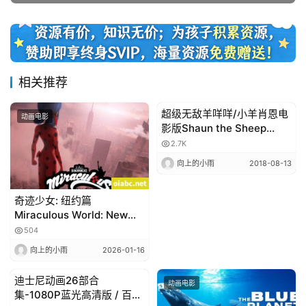
推
登录
注册
荐
热
相关推荐
门
专
超级无敌羊咩咩/小羊肖恩电
动画电影
动画电影
题
影版Shaun the Sheep
Movie
2.7K
向上的小雨
2018-08-13
精
选
奇迹少女: 纽约篇
教
Miraculous World: New
York United Heroez 2020
材
504
英语高清1080P下载
向上的小雨
2026-01-16
迪士尼动画26部合
赞
动画电影
动画电影
集-1080P蓝光高清版 / 百度
助