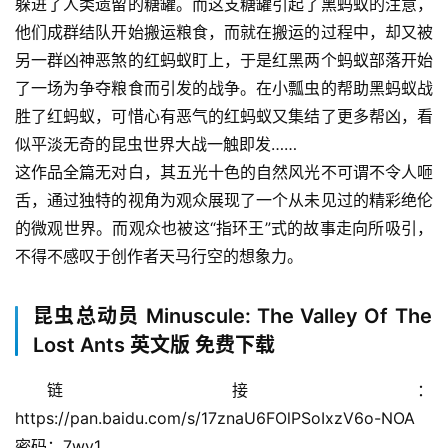
躲进了人类遗留的糖罐。而这支糖罐引起了黑蚂蚁的注意，
他们成群结队开始搬运粮食，而就在搬运的过程中，却又被
另一群凶神恶煞的红蚂蚁盯上，于是红黑两个蚂蚁部落开始
了一场为争夺粮食而引发的战争。在小瓢虫的帮助黑蚂蚁战
胜了红蚂蚁，可惜心有恶气的红蚂蚁又集结了更多帮凶，看
似平淡无奇的昆虫世界大战一触即发……
这作品全篇无对白，其五光十色的自然风光不可谓不令人咂
舌，通过独特的视角为观众展现了一个从未见过的精彩绝伦
的微观世界。而观众也被这“指环王”式的故事走向所吸引，
不得不感叹于创作者天马行空的想象力。
昆虫总动员 Minuscule: The Valley Of The
Lost Ants 英文版 免费下载
链接：
https://pan.baidu.com/s/17znaU6FOlPSoIxzV6o-NOA 
密码：7wv1  