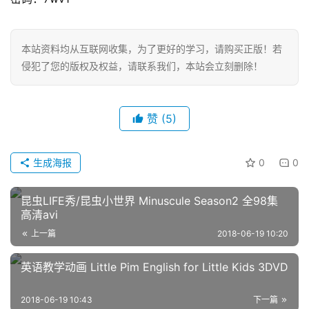
首
页
本站资料均从互联网收集，为了更好的学习，请购买正版！若
侵犯了您的版权及权益，请联系我们，本站会立刻删除！
英
文
资
赞
(5)
源
生成海报
0
0
中
文
昆虫LIFE秀/昆虫小世界 Minuscule Season2 全98集
动
高清avi
画
上一篇
2018-06-19 10:20
英语教学动画 Little Pim English for Little Kids 3DVD
动
画
2018-06-19 10:43
下一篇