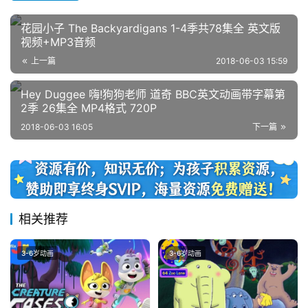
门
专
花园小子 The Backyardigans 1-4季共78集全 英文版
视频+MP3音频
题
上一篇
2018-06-03 15:59
Hey Duggee 嗨!狗狗老师 道奇 BBC英文动画带字幕第
精
2季 26集全 MP4格式 720P
选
2018-06-03 16:05
下一篇
教
材
赞
助
相关推荐
本
站
3-6岁动画
3-6岁动画