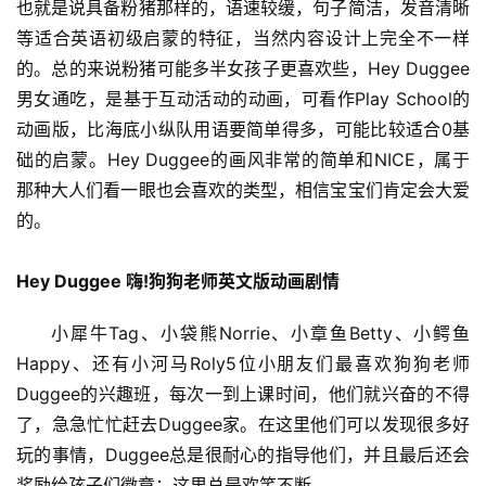
也就是说具备粉猪那样的，语速较缓，句子简洁，发音清晰
等适合英语初级启蒙的特征，当然内容设计上完全不一样
的。总的来说粉猪可能多半女孩子更喜欢些，Hey Duggee
男女通吃，是基于互动活动的动画，可看作Play School的
动画版，比海底小纵队用语要简单得多，可能比较适合0基
础的启蒙。Hey Duggee的画风非常的简单和NICE，属于
那种大人们看一眼也会喜欢的类型，相信宝宝们肯定会大爱
的。
Hey Duggee 嗨!狗狗老师英文版动画剧情
小犀牛Tag、小袋熊Norrie、小章鱼Betty、小鳄鱼
Happy、还有小河马Roly5位小朋友们最喜欢狗狗老师
Duggee的兴趣班，每次一到上课时间，他们就兴奋的不得
了，急急忙忙赶去Duggee家。在这里他们可以发现很多好
玩的事情，Duggee总是很耐心的指导他们，并且最后还会
奖励给孩子们徽章；这里总是欢笑不断……