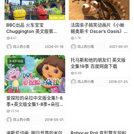
BBC出品 火车宝宝
法国亲子搞笑动画片《小蜥
Chuggington 英文版第
蜴奥斯卡 Oscar’s Oasis》
2/3/4/5/6季全122集英文字
全78集无对白 百度网盘下载
847
1.7K
幕高清1080P视频MKV
向上的小雨
2026-01-19
向上的小雨
2021-05-01
托马斯和他的朋友们 英文版
3-6岁动画
3-6岁动画
全集19季 百度网盘下载
9.6K
向上的小雨
2018-07-25
爱探险的朵拉中文版全集1-8
季+英文版全集1-8季+朵拉
和朋友们：城市探险
13.5K
向上的小雨
2018-05-01
迪斯尼动画: 明日世界的米尔
Robocar Poli 变形警车珀利
3-6岁动画
3-6岁动画