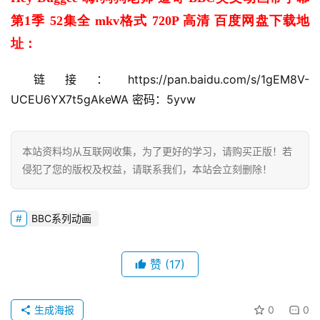
文
第1季 52集全 mkv格式 720P 高清 百度网盘下载地
资
源
址：
链接：https://pan.baidu.com/s/1gEM8V-
中
UCEU6YX7t5gAkeWA 密码：5yvw
文
动
画
本站资料均从互联网收集，为了更好的学习，请购买正版！若
侵犯了您的版权及权益，请联系我们，本站会立刻删除！
动
BBC系列动画
画
推
登录
注册
荐
赞
(17)
生成海报
0
0
热