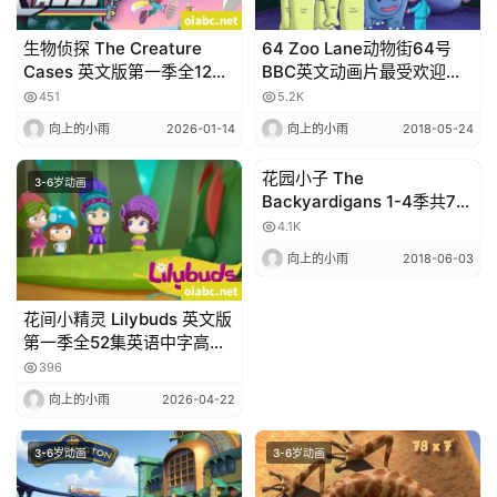
生物侦探 The Creature
64 Zoo Lane动物街64号
Cases 英文版第一季全12集
BBC英文动画片最受欢迎的
高清1080P视频MKV网盘下
儿童节目全1-4季共104集
451
5.2K
载
向上的小雨
2026-01-14
向上的小雨
2018-05-24
花园小子 The
3-6岁动画
3-6岁动画
Backyardigans 1-4季共78
集全 英文版 视频+MP3音频
4.1K
向上的小雨
2018-06-03
花间小精灵 Lilybuds 英文版
第一季全52集英语中字高清
1080P视频MP4网盘下载
396
向上的小雨
2026-04-22
3-6岁动画
3-6岁动画