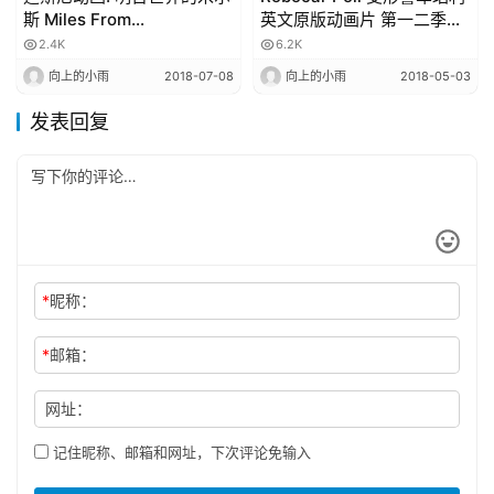
斯 Miles From
英文原版动画片 第一二季全
Tomorrowland 720p高清
52集mp4格式720p 百度网
2.4K
6.2K
第一季全30集
盘下载
向上的小雨
2018-07-08
向上的小雨
2018-05-03
发表回复
*
昵称：
*
邮箱：
网址：
记住昵称、邮箱和网址，下次评论免输入