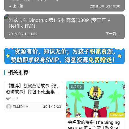
门
上一篇
2018-06-03 16:30
专
题
恐龙卡车 Dinotrux 第1-5季 高清1080P (梦工厂 +
Netflix 作品)
2018-06-11 11:37
下一篇
精
选
教
材
相关推荐
赞
【推荐】凯叔童话故事《凯
育儿早教
儿歌系列
助
叔讲故事》打包下载,全集
本
mp3下载,百度网盘
10.5K
站
向上的小雨
2018-12-23
会唱歌的海象 The Singing
Walrus 英文启蒙儿歌全140