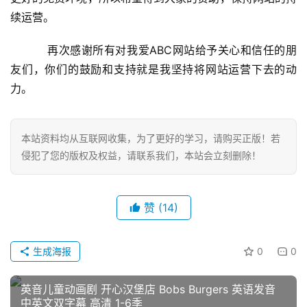
文
资
续运营。
源
    再次感谢所有对我爱ABC网站给予关心和信任的朋
友们，你们的鼓励和支持就是我坚持将网站运营下去的动
中
力。
文
动
画
本站资料均从互联网收集，为了更好的学习，请购买正版！若
侵犯了您的版权及权益，请联系我们，本站会立刻删除！
动
画
赞
(14)
推
登录
注册
荐
生成海报
0
0
英音儿童动画剧 开心汉堡店 Bobs Burgers 英语发音
热
中英文双字幕 高清 1-6季