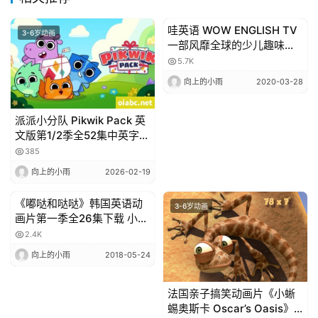
文
动
哇英语 WOW ENGLISH TV
画
3-6岁动画
3-6岁动画
一部风靡全球的少儿趣味英
语动画视频【官方订阅版
5.7K
357集】2020.03.27
向上的小雨
2020-03-28
动
画
派派小分队 Pikwik Pack 英
推
文版第1/2季全52集中英字幕
登录
注册
荐
高清1080P视频MP4网盘下
385
载
向上的小雨
2026-02-19
热
《嘟哒和哒哒》韩国英语动
3-6岁动画
3-6岁动画
门
画片第一季全26集下载 小探
专
险家的环球历险FLV格式 百
2.4K
题
度网盘
向上的小雨
2018-05-24
法国亲子搞笑动画片《小蜥
精
蜴奥斯卡 Oscar’s Oasis》