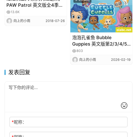
PAW Patrol 英文版全4季高
清百度网盘
13.6K
向上的小雨
2018-07-26
泡泡孔雀鱼 Bubble
Guppies 英文版第2/3/4/5
季75集英语字幕高清1080P
803
视频MKV网盘
向上的小雨
2026-02-19
发表回复
*
昵称：
*
邮箱：