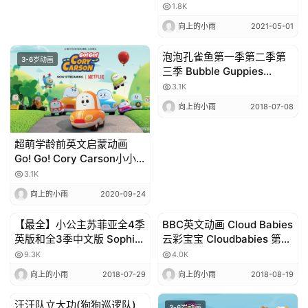
选
全78集无对白 百度网盘下载
1.8K
教
向上的小雨
2021-05-01
材
泡泡孔雀鱼第一季第二季第
3-6岁动画
3-6岁动画
三季 Bubble Guppies
Season 1&2&3 英文版下载
3.1K
赞
助
向上的小雨
2018-07-08
本
站
超萌学龄前英文启蒙动画
Go! Go! Cory Carson小小
车向前冲\柯利嘟嘟车 全两季
3.1K
百度网盘下载
向上的小雨
2020-09-24
【最全】小公主苏菲亚全4季
BBC英文动画 Cloud Babies
3-6岁动画
3-6岁动画
英版和全3季中文版 Sophia
云彩宝宝 Cloudbabies 第1
the First 1~4季合辑 剧场版
季全51集 百度云
9.3K
4.0K
向上的小雨
2018-07-29
向上的小雨
2018-08-19
汪汪队立大功(狗狗巡逻队)
3-6岁动画
3-6岁动画