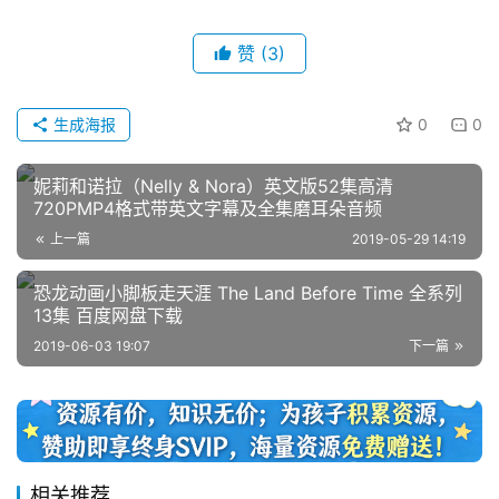
赞
(3)
生成海报
0
0
妮莉和诺拉（Nelly & Nora）英文版52集高清
首
720PMP4格式带英文字幕及全集磨耳朵音频
页
上一篇
2019-05-29 14:19
恐龙动画小脚板走天涯 The Land Before Time 全系列
英
13集 百度网盘下载
文
2019-06-03 19:07
下一篇
资
源
中
相关推荐