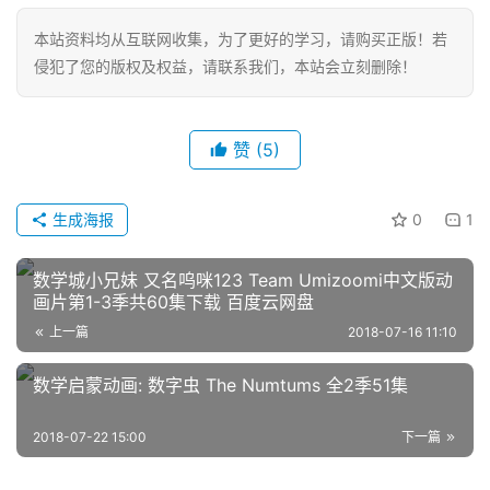
本站资料均从互联网收集，为了更好的学习，请购买正版！若
侵犯了您的版权及权益，请联系我们，本站会立刻删除！
赞
(5)
首
页
生成海报
0
1
英
数学城小兄妹 又名呜咪123 Team Umizoomi中文版动
文
画片第1-3季共60集下载 百度云网盘
资
上一篇
2018-07-16 11:10
源
数学启蒙动画: 数字虫 The Numtums 全2季51集
中
2018-07-22 15:00
下一篇
文
动