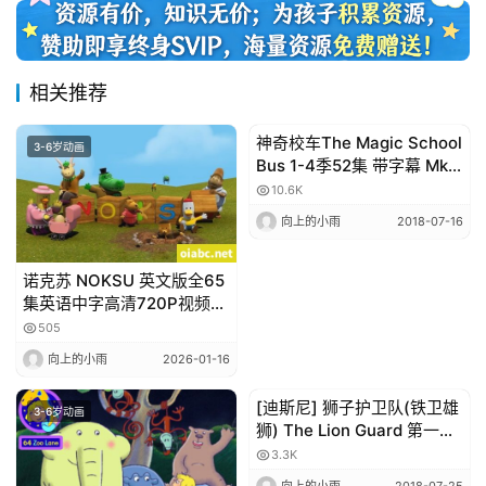
画
相关推荐
动
画
神奇校车The Magic School
3-6岁动画
3-6岁动画
推
Bus 1-4季52集 带字幕 Mkv
登录
注册
荐
格式 百度网盘下载
10.6K
向上的小雨
2018-07-16
热
诺克苏 NOKSU 英文版全65
门
集英语中字高清720P视频
专
MP4网盘下载
505
题
向上的小雨
2026-01-16
[迪斯尼] 狮子护卫队(铁卫雄
3-6岁动画
3-6岁动画
狮) The Lion Guard 第一季
精
高清全26集 第二季9集百度
选
3.3K
网盘
教