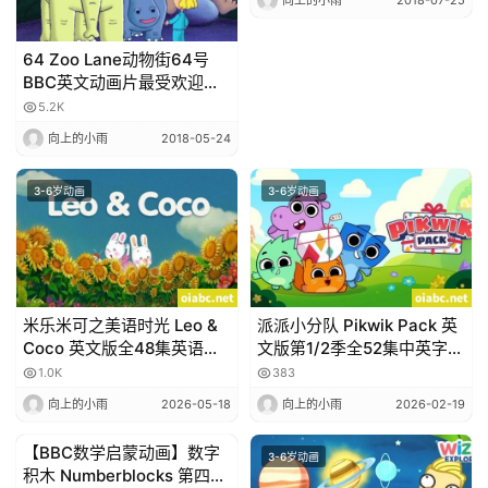
向上的小雨
2018-07-25
材
64 Zoo Lane动物街64号
BBC英文动画片最受欢迎的
儿童节目全1-4季共104集
赞
5.2K
助
向上的小雨
2018-05-24
本
站
3-6岁动画
3-6岁动画
米乐米可之美语时光 Leo &
派派小分队 Pikwik Pack 英
Coco 英文版全48集英语字
文版第1/2季全52集中英字幕
幕高清1080P视频MP4下载
高清1080P视频MP4网盘下
1.0K
383
载
向上的小雨
2026-05-18
向上的小雨
2026-02-19
【BBC数学启蒙动画】数字
3-6岁动画
3-6岁动画
积木 Numberblocks 第四季