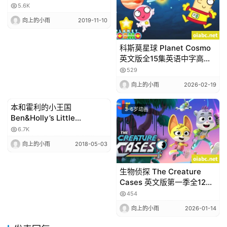
720p 英文字幕（全30集）
5.6K
百度网盘免费下载
向上的小雨
2019-11-10
科斯莫星球 Planet Cosmo
英文版全15集英语中字高清
1080P视频MP4网盘下载
529
向上的小雨
2026-02-19
本和霍利的小王国
3-6岁动画
3-6岁动画
Ben&Holly’s Little
Kingdom 2季共104集超清
6.7K
1080P
向上的小雨
2018-05-03
生物侦探 The Creature
Cases 英文版第一季全12集
高清1080P视频MKV网盘下
454
载
向上的小雨
2026-01-14