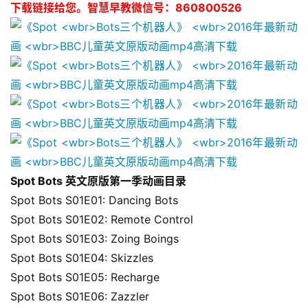
下载链接给您。智慧早教微信号：860800526
Spot Bots 英文原版第一季动画目录
Spot Bots S01E01: Dancing Bots
Spot Bots S01E02: Remote Control
Spot Bots S01E03: Zoing Boings
Spot Bots S01E04: Skizzles
Spot Bots S01E05: Recharge
Spot Bots S01E06: Zazzler