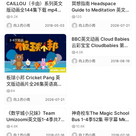
CAILLOU（卡由）系列英文
冥想指南 Headspace
版动画全144集下载 mp4格
Guide to Meditation 英文
式720P 英语内嵌字幕
版第一季全8集英语字幕高清
9.2K
120
1080P视频MKV
向上的小雨
2018-05-03
向上的小雨
2026-07-21
BBC英文动画 Cloud Babies
3-6岁动画
3-6岁动画
云彩宝宝 Cloudbabies 第1
季全51集 百度云
4.0K
向上的小雨
2018-08-19
板球小邦 Cricket Pang 英
文版动画片全26集英语高清
1080P视频MP4网盘下载
64
向上的小雨
2026-07-21
《数学城小兄妹》Team
神奇校车The Magic School
3-6岁动画
3-6岁动画
Umizoomi英文版1-4季共77
Bus 1-4季52集 带字幕 Mkv
集 幼儿数学概念训练适合3-
格式 百度网盘下载
4.6K
10.6K
6岁 AVI
向上的小雨
2018-07-16
向上的小雨
2018-07-16