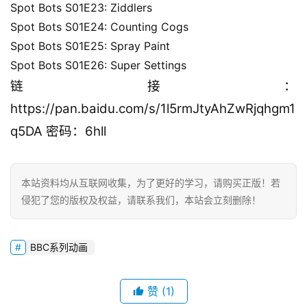
Spot Bots S01E23: Ziddlers
Spot Bots S01E24: Counting Cogs
Spot Bots S01E25: Spray Paint
首
Spot Bots S01E26: Super Settings
页
链接：
https://pan.baidu.com/s/1l5rmJtyAhZwRjqhgm1
英
q5DA 密码：6hll
文
资
源
本站资料均从互联网收集，为了更好的学习，请购买正版！若
侵犯了您的版权及权益，请联系我们，本站会立刻删除！
中
文
BBC系列动画
动
画
赞
(1)