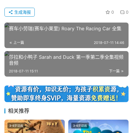
动
生成海报
0
0
画
推
赛车小劳瑞(赛车小莱里) Roary The Racing Car 全集
登录
注册
荐
上一篇
2018-07-11 14:46
热
莎拉和小鸭子 Sarah and Duck 第一季第二季全集视频
门
音频
专
2018-07-11 15:11
下一篇
题
精
选
相关推荐
教
材
3-6岁动画
3-6岁动画