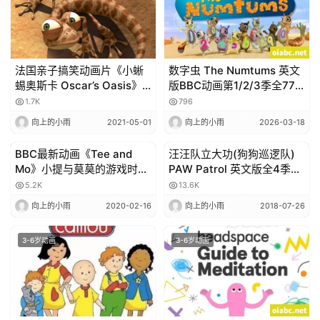
赞
助
本
法国亲子搞笑动画片《小蜥
数字虫 The Numtums 英文
站
蜴奥斯卡 Oscar’s Oasis》
版BBC动画第1/2/3季全77
全78集无对白 百度网盘下载
集外挂字幕高清720P视频
1.7K
796
MP4下载
向上的小雨
2021-05-01
向上的小雨
2026-03-18
BBC最新动画《Tee and
汪汪队立大功(狗狗巡逻队)
3-6岁动画
3-6岁动画
Mo》小提与莫莫的游戏时间,
PAW Patrol 英文版全4季高
中文版及英文版，一起重温
清百度网盘
5.2K
13.6K
那些温暖的亲子时光！
向上的小雨
2020-02-16
向上的小雨
2018-07-26
3-6岁动画
3-6岁动画