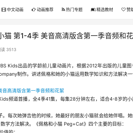
中文动画
动画推荐
热门专题
精选教材
赞
佩格和小猫 第1-4季 美音高清版含第一季音频和
读 3513
BS Kids出品的学龄前儿童动画片，根据2012年出版的儿童图书
 Rogers Company制作。讲述佩格和她的小猫运用数学知识和方法解决
BS Kids频道首播，全4季41集，每集28分钟左右，适合4-8岁的
子。每次她弹吉他的时候，她最好的朋友小猫就会给她伴唱。她
数学方法解决。《佩格和小猫 Peg+Cat》四个主要的目标：
价值的；