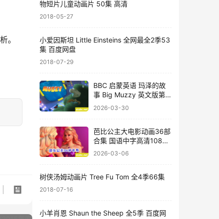
物短片儿童动画片 50集 高清
2018-05-27
分析。
小爱因斯坦 Little Einsteins 全网最全2季53
集 百度网盘
2018-07-29
BBC 启蒙英语 玛泽的故
事 Big Muzzy 英文版第
1/2季全12集+词汇28集
2026-03-30
+音频+台词+闪卡+练习
册
芭比公主大电影动画36部
合集 国语中字高清1080P
视频MKV格式百度网盘下
2026-03-06
载
树侠汤姆动画片 Tree Fu Tom 全4季66集
2018-07-16
小羊肖恩 Shaun the Sheep 全5季 百度网