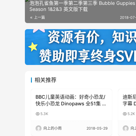
泡泡孔雀鱼第一季第二季第三季 Bubble Guppies
Season 1&2&3 英文版下载
上一篇
2018-07-
相关推荐
BBC儿童英语动画：好奇小恐龙/
迪斯尼
3-6岁动画
3-6
快乐小恐龙 Dinopaws 全51集 高
字幕 Di
清720P 带英文字幕下载
儿童
5.3K
5.2K
向上的小雨
2018-05-29
向