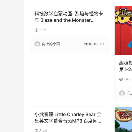
科技数学启蒙动画: 烈焰与怪物卡
3-6岁动画
3-6
车 Blaze and the Monster
Machines 第一季全20集 高清
3.9K
720P
向上的小雨
2018-06-27
趣趣知
第1-
108
1.4K
向
小熊查理 Little Charley Bear 全
3-6岁动画
3-6
集英文字幕含音频MP3 百度网盘
下载
3.4K