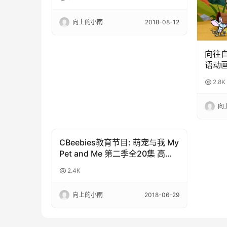
向上的小雨
2018-08-12
向往自由
语动
免费
2.8K
向
CBeebies教育节目: 萌宠与我 My
3-6岁动画
Pet and Me 第二季全20集 高清
720P 带字幕
2.4K
向上的小雨
2018-06-29