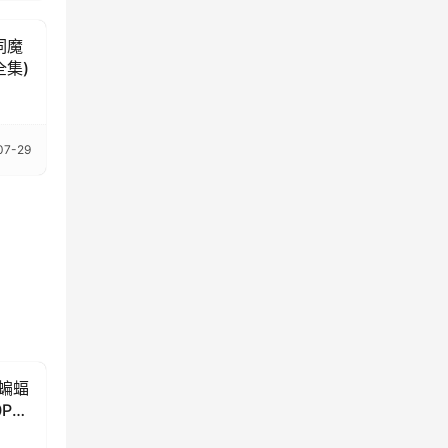
词魔
全集)
07-29
小蝙蝠
0P超
免费下