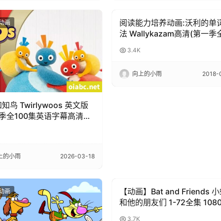
阅读能力培养动画:沃利的单
岁动画
3-6岁动画
法 Wallykazam高清(第一季
3.4K
向上的小雨
2018-
知鸟 Twirlywoos 英文版
2季全100集英语字幕高清
0P视频MP4网盘
上的小雨
2026-03-18
【动画】Bat and Friends 
岁动画
3-6岁动画
和他的朋友们 1-72全集 108
清带字幕 附MP3 百度网盘
3.7K