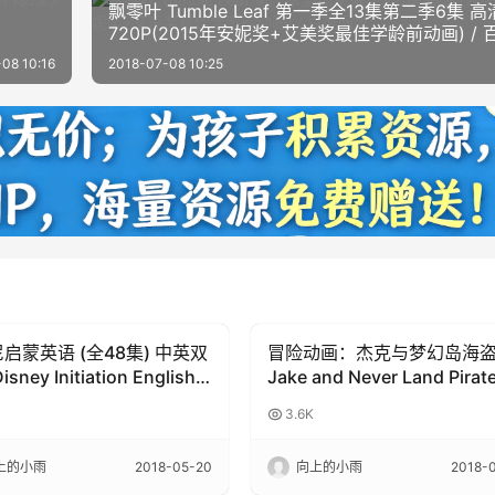
飘零叶 Tumble Leaf 第一季全13集第二季6集 高
720P(2015年安妮奖+艾美奖最佳学龄前动画) / 
盘
08 10:16
2018-07-08 10:25
启蒙英语 (全48集) 中英双
冒险动画：杰克与梦幻岛海
岁动画
3-6岁动画
sney Initiation English
Jake and Never Land Pirate
英文动画片下载
4季全87集+特别季2集
3.6K
上的小雨
2018-05-20
向上的小雨
2018-