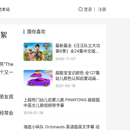
助本站
登录
注册
猜你喜欢
花絮
最新最全《汪汪队立大功
第6季》全24集中文版高
清无水印百度网盘免费下
2020-11-07
载
“The
一个又一
超能宝宝识颜色 全127集
幼儿颜色认知启蒙动画片
百度网盘下载
2021-05-19
小朋友观
上超热门幼儿启蒙儿歌 PINKFONG 碰碰狐
中英文儿歌视频带字幕
经常会
2019-01-26
海底小纵队 Octonauts 英语版英文字幕 动