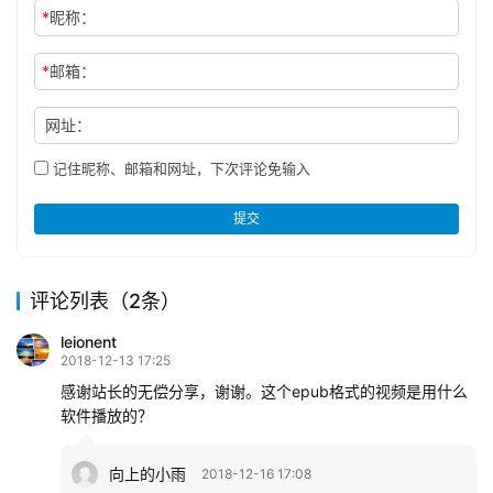
*
昵称：
*
邮箱：
网址：
记住昵称、邮箱和网址，下次评论免输入
提交
评论列表（2条）
leionent
2018-12-13 17:25
感谢站长的无偿分享，谢谢。这个epub格式的视频是用什么
软件播放的？
向上的小雨
2018-12-16 17:08