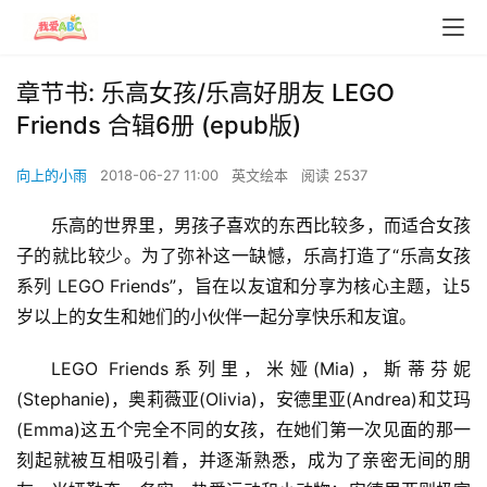
章节书: 乐高女孩/乐高好朋友 LEGO
Friends 合辑6册 (epub版)
向上的小雨
2018-06-27 11:00
英文绘本
阅读 2537
乐高的世界里，男孩子喜欢的东西比较多，而适合女孩
子的就比较少。为了弥补这一缺憾，乐高打造了“乐高女孩
系列 LEGO Friends”，旨在以友谊和分享为核心主题，让5
岁以上的女生和她们的小伙伴一起分享快乐和友谊。
LEGO Friends系列里，米娅(Mia)，斯蒂芬妮
(Stephanie)，奥莉薇亚(Olivia)，安德里亚(Andrea)和艾玛
(Emma)这五个完全不同的女孩，在她们第一次见面的那一
刻起就被互相吸引着，并逐渐熟悉，成为了亲密无间的朋