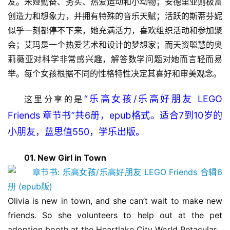
友。米娅勤奋、务实、热爱运动和小动物；安德里亚则极富
创造力和想象力，并拥有特殊的音乐天赋；活跃的斯蒂芬妮
似乎一刻都停不下来，她充满活力，喜欢组织活动和参加聚
会；艾玛是一个热爱艺术和设计的梦想家；而天资聪慧的奥
莉薇亚对科学非常感兴趣，解答数学问题对她而言轻而易
举。每个女孩根据不同的性格特性决定其喜好和审美观念。
“乐高女孩/乐高好朋友 LEGO 
这里分享的是
Friends 章节书”共6册，epub格式。适合7到10岁的
小朋友，蓝思值550，学乐出版。
01. New Girl in Town
Olivia is new in town, and she can’t wait to make new 
friends. So she volunteers to help out at the pet 
adoption booth at the Heartlake City World Petacular.