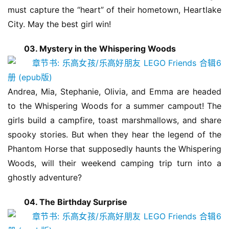
must capture the “heart” of their hometown, Heartlake 
City. May the best girl win!
03. Mystery in the Whispering Woods
Andrea, Mia, Stephanie, Olivia, and Emma are headed 
to the Whispering Woods for a summer campout! The 
girls build a campfire, toast marshmallows, and share 
spooky stories. But when they hear the legend of the 
Phantom Horse that supposedly haunts the Whispering 
Woods, will their weekend camping trip turn into a 
ghostly adventure?
04. The Birthday Surprise