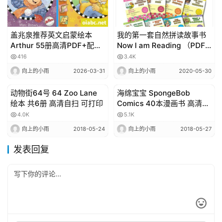
盖兆泉推荐英文启蒙绘本
我的第一套自然拼读故事书
Arthur 55册高清PDF+配套
Now I am Reading （PDF
音频MP3网盘下载
电子版+MP3音频）80本
416
3.4K
向上的小雨
2026-03-31
向上的小雨
2020-05-30
动物街64号 64 Zoo Lane
海绵宝宝 SpongeBob
英文绘本
英文绘本
绘本 共6册 高清自扫 可打印
Comics 40本漫画书 高清彩
本 PDF 可打印
4.0K
5.1K
向上的小雨
2018-05-24
向上的小雨
2018-05-27
发表回复