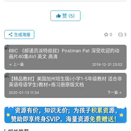
热
门
赞
(5)
专
题
生成海报
0
3
精
BBC 《邮递员派特叔叔》Postman Pat 深受欢迎的动
选
画片40集AVI 英文 高清
教
上一篇
2019-12-31 23:02
材
【精品教材】美国加州培生版(小学1-5年级教材 适合非
英语母语学生)教材+练习册原版文档
赞
2020-01-13 11:34
下一篇
助
本
站