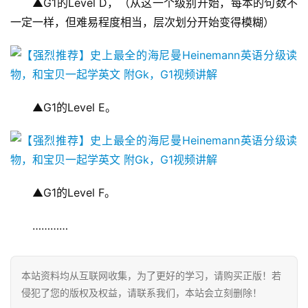
▲G1的Level D，（从这一个级别开始，每本的句数不
英
文
一定一样，但难易程度相当，层次划分开始变得模糊）
资
源
▲G1的Level E。
中
文
动
画
▲G1的Level F。
动
…………
画
推
登录
注册
荐
本站资料均从互联网收集，为了更好的学习，请购买正版！若
侵犯了您的版权及权益，请联系我们，本站会立刻删除！