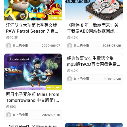
汪汪队立大功第七季英文版
《陪伴 8 年，致歉而来：关
PAW Patrol Season 7 百度
于我爱ABC网站数据因虚拟
网盘免费下载 更新至4集
主机运营商问题丢失的说
10.3K
4.5K
明》
向上的小雨
2020-06-07
向上的小雨
2025-08-29
经典故事安徒生童话全集
Uncategorized
Uncategorized
mp3版19CD百度网盘免费下
载
4.0K
向上的小雨
2018-12-30
明日小子麦尔斯 Miles From
Tomorrowland 中文版第1/2
季全55集中英字幕高清720P
693
下载
向上的小雨
2026-02-19