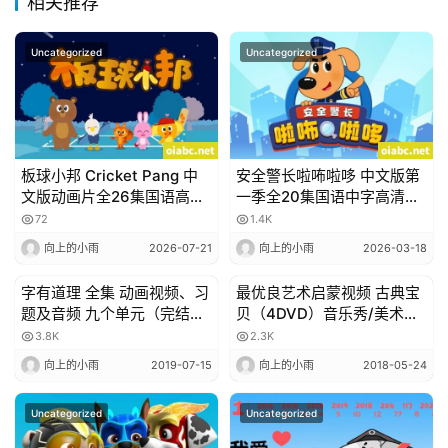
相关推荐
Uncategorized
Uncategorized
板球小邦 Cricket Pang 中
安全警长啦咘啦哆 中文版第
文版动画片全26集国语高清
一季全20集国语中字高清
1080P视频MP4网盘下载
1080P视频MP4网盘下载
72
1.4K
向上的小雨
2026-07-21
向上的小雨
2026-03-18
字有道理 全集 动画视频、习
最优良艺术启蒙视频 古典宝
Uncategorized
Uncategorized
题及音频 九个单元（完结版
贝（4DVD）音乐秀/美术秀/
本）《小学语文字词通解》
舞蹈季
3.8K
2.3K
向上的小雨
2019-07-15
向上的小雨
2018-05-24
Uncategorized
Uncategorized