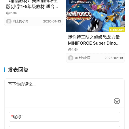
【精品教材】美国加州培生
Uncategorized
Uncategorized
版(小学1-5年级教材 适合非
英语母语学生)教材+练习册
2.9K
原版文档
向上的小雨
2020-01-13
迷你特工队之超级恐龙力量
MINIFORCE Super Dino
Power 中文版第1/2季全52
1.6K
集高清1080P
向上的小雨
2026-02-19
发表回复
*
昵称：