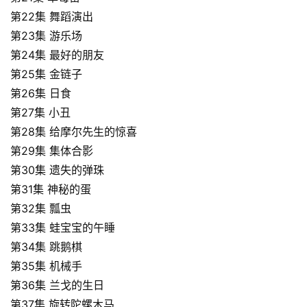
第22集 舞蹈演出
第23集 游乐场
第24集 最好的朋友
首
第25集 金链子
页
第26集 日食
第27集 小丑
第28集 给摩尔先生的惊喜
英
第29集 集体合影
文
第30集 遗失的弹珠
资
第31集 神秘的蛋
源
第32集 瓢虫
第33集 蛙宝宝的午睡
中
第34集 跳鹅棋
文
第35集 机械手
动
第36集 兰戈的生日
画
第37集 旋转陀螺木马