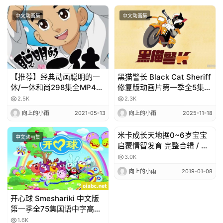
中文动画集
中文动画集
【推荐】经典动画聪明的一
黑猫警长 Black Cat Sheriff
休/一休和尚298集全MP4格
修复版动画片第一季全5集国
式百度网盘下载
语高清1080P视频MP4下载
2.5K
2.3K
向上的小雨
2021-05-13
向上的小雨
2025-11-18
米卡成长天地据0~6岁宝宝
中文动画集
中文动画集
启蒙情智发育 完整合辑 / 百
度网盘
3.0K
向上的小雨
2019-01-08
开心球 Smeshariki 中文版
第一季全75集国语中字高清
720P视频MP4网盘下载
1.6K