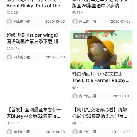
Agent Binky: Pets of the
版全26集国语中字高清
Universe》全52集 国语中
1080P视频MP4网盘下载
2.3K
854
字 百度网盘免费下载
向上的小雨
2020-10-03
向上的小雨
2026-01-05
超级飞侠《super wings》
中文动画集
中文动画集
国语动画片第三季下载 超清
1080P 中文字幕
10.4K
向上的小雨
2018-05-16
韩国动画片《小农夫拉比
The Little Farmer Rabby》
全52集 国语中字 百度网盘免
2.0K
费下载
向上的小雨
2021-01-11
【首发】全网最全布鲁伊一
【幼儿社交培养必看】缇娜
中文动画集
中文动画集
家Bluey中文版52集值得
托尼全52集高清无水印百度
90%的爸爸学习
网盘下载
12.5K
9.1K
向上的小雨
2019-10-28
向上的小雨
2019-12-23