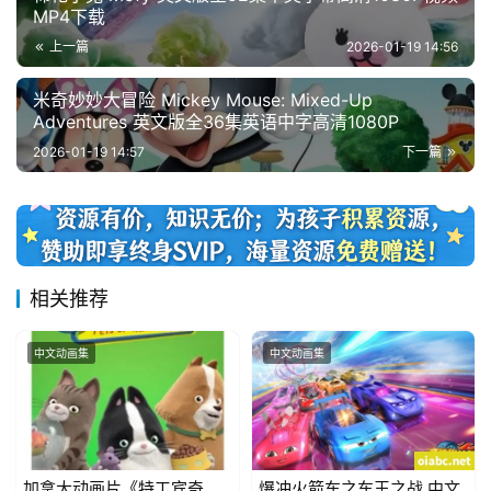
MP4下载
上一篇
2026-01-19 14:56
米奇妙妙大冒险 Mickey Mouse: Mixed-Up
Adventures 英文版全36集英语中字高清1080P
2026-01-19 14:57
下一篇
相关推荐
中文动画集
中文动画集
加拿大动画片《特工宾奇
爆冲火箭车之车王之战 中文