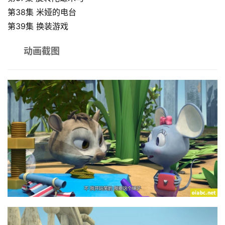
第38集 米娅的电台
第39集 换装游戏
动
画
动画截图
推
登录
注册
荐
热
门
专
题
精
选
教
材