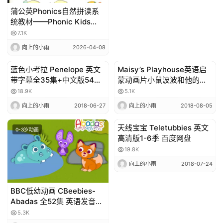
蒲公英Phonics自然拼读系
统教材——Phonic Kids
Book 1－6教材pdf+配套视
7.1K
频+点读版
向上的小雨
2026-04-08
蓝色小考拉 Penelope 英文
Maisy’s Playhouse英语启
0-3岁动画
0-3岁动画
带字幕全35集+中文版54集
蒙动画片小鼠波波和他的朋
0-3岁儿童英语启蒙动画
友们中文版 全套11DVD 44
18.9K
5.1K
集（avi格式+字幕）
向上的小雨
2018-06-27
向上的小雨
2018-08-05
天线宝宝 Teletubbies 英文
0-3岁动画
0-3岁动画
高清版1-6季 百度网盘
19.8K
向上的小雨
2018-07-24
BBC低幼动画 CBeebies-
Abadas 全52集 英语发音英
文字幕百度网盘下载
5.3K