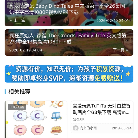
恐龙萌游记 Baby Dino Tales 中文版第一季全26集国
语中字高清1080P视频MP4下载
上一篇
2026-02-19 04:01
疯狂原始人: 家谱 The Croods: Family Tree 英文版第
2/3季全13集高清1080P下载
2026-02-19 04:04
下一篇
相关推荐
宝爱玩具TuTiTu 无对白益智
0-3岁动画
0-3岁动画
动画片全63集下载 高清mp4
适合1-3岁宝宝
2.6K
向上的小雨
2018-05-24