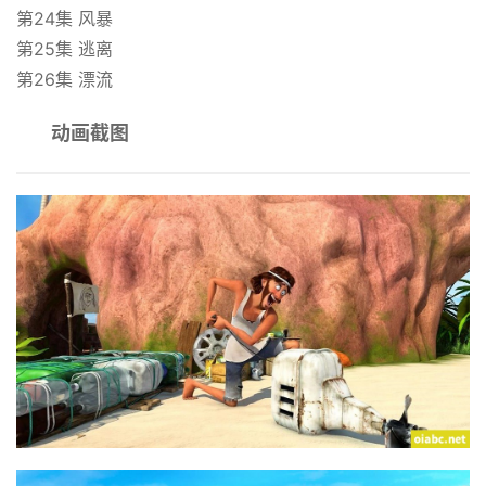
第24集 风暴
文
资
第25集 逃离
源
第26集 漂流
动画截图
中
文
动
画
动
画
推
登录
注册
荐
热