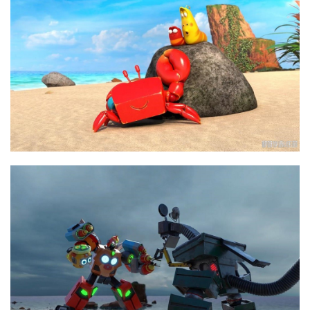
门
专
题
精
选
教
材
赞
助
本
站