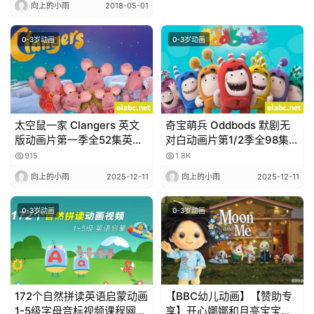
向上的小雨
2018-05-01
0-3岁动画
0-3岁动画
太空鼠一家 Clangers 英文
奇宝萌兵 Oddbods 默剧无
版动画片第一季全52集英语
对白动画片第1/2季全98集高
字幕高清1080P视频MP4网
清1080P视频MKV网盘下载
915
1.8K
盘下载
向上的小雨
2025-12-11
向上的小雨
2025-12-11
0-3岁动画
0-3岁动画
172个自然拼读英语启蒙动画
【BBC幼儿动画】【赞助专
1-5级字母音标视频课程网盘
享】开心娜娜和月亮宝宝