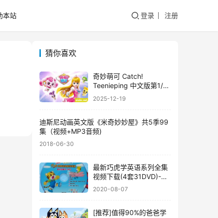
助本站
登录
注册
猜你喜欢
奇妙萌可 Catch!
Teenieping 中文版第1/2
季全52集国语中字高清
2025-12-19
1080P视频MP4网盘下载
迪斯尼动画英文版《米奇妙妙屋》共5季99
集（视频+MP3音频)
2018-06-30
最新巧虎学英语系列全集
视频下载(4套31DVD)-巧
虎学英语全集abc/启蒙英
2020-08-07
语/Let’s Go！English
[推荐]值得90%的爸爸学