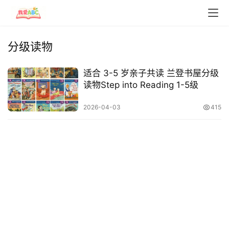
页
分级读物
英
文
适合 3-5 岁亲子共读 兰登书屋分级
资
读物Step into Reading 1-5级
源
2026-04-03
415
中
文
动
画
动
画