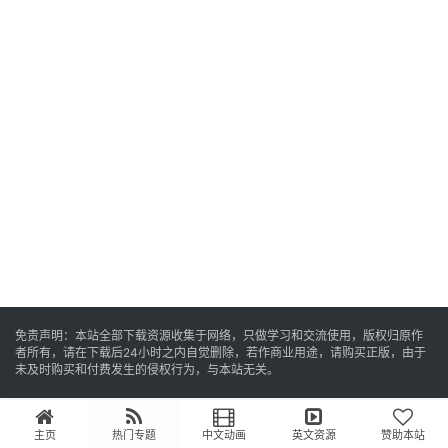
推
登录
注册
荐
热
门
专
题
精
选
教
材
免责声明：本站全部下载资源收集于网络，只做学习和交流使用，版权归原作
者所有，请在下载后24小时之内自觉删除，若作商业用途，请购买正版，由于
未及时购买和付费发生的侵权行为，与本站无关。
赞
助
主页
热门专题
中文动画
英文资源
赞助本站