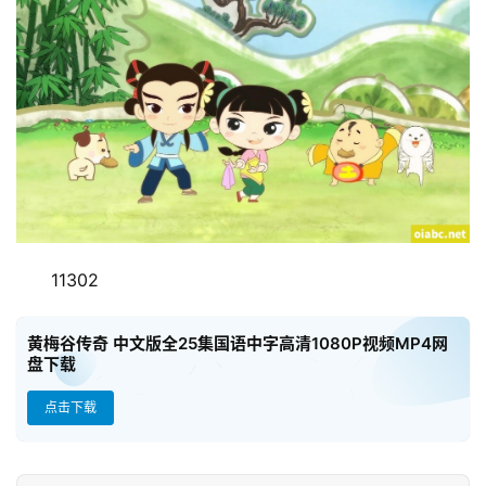
赞
助
本
站
11302
黄梅谷传奇 中文版全25集国语中字高清1080P视频MP4网
盘下载
点击下载