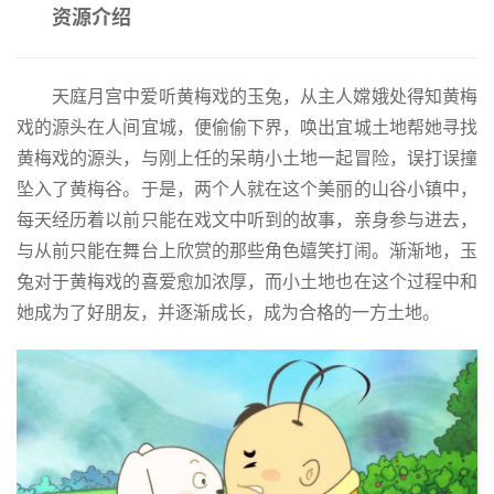
资源介绍
天庭月宫中爱听黄梅戏的玉兔，从主人嫦娥处得知黄梅
戏的源头在人间宜城，便偷偷下界，唤出宜城土地帮她寻找
黄梅戏的源头，与刚上任的呆萌小土地一起冒险，误打误撞
坠入了黄梅谷。于是，两个人就在这个美丽的山谷小镇中，
每天经历着以前只能在戏文中听到的故事，亲身参与进去，
与从前只能在舞台上欣赏的那些角色嬉笑打闹。渐渐地，玉
兔对于黄梅戏的喜爱愈加浓厚，而小土地也在这个过程中和
她成为了好朋友，并逐渐成长，成为合格的一方土地。