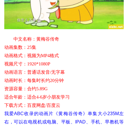
中文名称：
黄梅谷传奇
动画集数：25集
动画格式：视频为MP4格式
视频尺寸
：1920*1080P
动画语言：普通话发音/无字幕
动画时长：每集时长约20分钟
资源容量：合约5.89G
适合年龄
：适合4-6岁小朋友学习
下载方式
：百度网盘/百度云
我爱ABC收录的动画片《黄梅谷传奇》单集大小235M左
右，可以在电视机或电脑、平板、IPAD、手机、早教机等