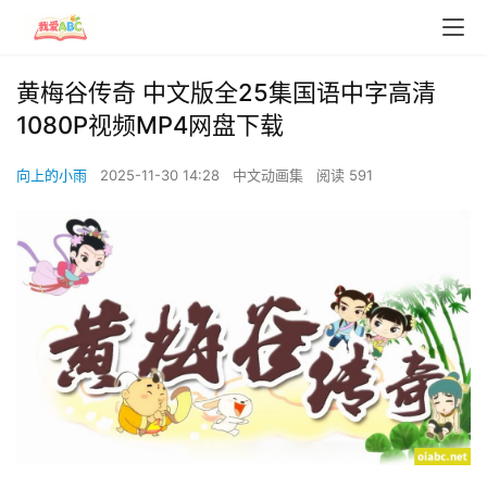
黄梅谷传奇 中文版全25集国语中字高清
1080P视频MP4网盘下载
向上的小雨
2025-11-30 14:28
中文动画集
阅读 591