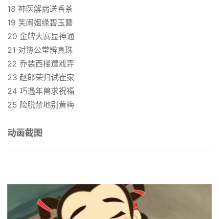
18 神医解病送香茶
19 笑闹姻缘碧玉簪
首
20 金牌大赛显神通
页
21 对簿公堂辨真珠
22 乔装西楼遭戏弄
23 赵郎荣归试崔家
英
24 巧遇年兽求祝福
文
25 险脱禁地别黄梅
资
源
动画截图
中
文
动
画