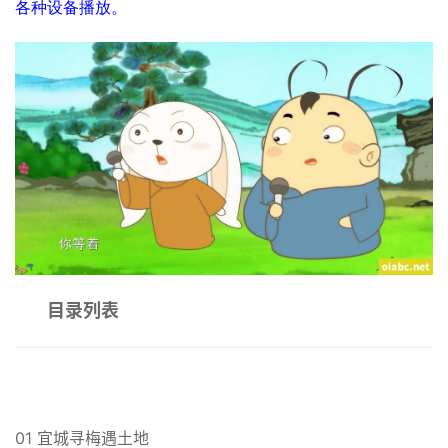
各种设备播放。
目录列表
01 宜城寻梅遇土地